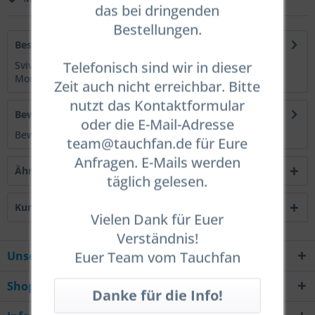
das bei dringenden
Bestellungen.
Beschreibung
Telefonisch sind wir in dieser
Svivel Adapter 3/8" UNF Winkeladapter zur direkten
Montage an der ersten Stufe....
mehr
Zeit auch nicht erreichbar. Bitte
nutzt das Kontaktformular
Bewertungen
0
oder die E-Mail-Adresse
Bewertungen lesen, schreiben und diskutieren...
mehr
team@tauchfan.de für Eure
Anfragen. E-Mails werden
Ähnliche Artikel
täglich gelesen.
Kunden kauften auch
Vielen Dank für Euer
Verständnis!
Euer Team vom Tauchfan
Unsere Hotline
Shop Service