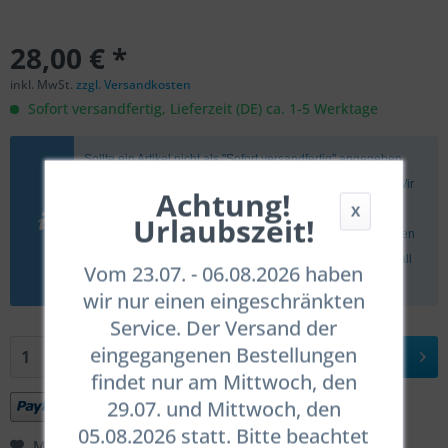
28,00 € *
inkl. MwSt.
zzgl. Versandkosten
Sofort versandfertig, Lieferzeit (DE) ca. 1-5 Werktage
Sollte ein Artikel nicht als "Sofort versandfertig" angegeben
sein, gelten in aller Regel die angegebenen Lieferzeiten. Wir
Achtung!
X
müssen aber darauf hinweisen, daß es aufgrund der
Urlaubszeit!
angespannten Liefersituation in Ausnahmefällen zu längeren
Wartezeiten kommen kann. Wir informieren Euch in dem Fall
Vom 23.07. - 06.08.2026 haben
umgehend.
wir nur einen eingeschränkten
Service. Der Versand der
eingegangenen Bestellungen
In den
Warenkorb
findet nur am Mittwoch, den
29.07. und Mittwoch, den
05.08.2026 statt. Bitte beachtet
Merken
Bewerten