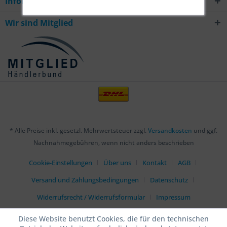
Informationen
Wir sind Mitglied
* Alle Preise inkl. gesetzl. Mehrwertsteuer zzgl.
Versandkosten
und ggf.
Nachnahmegebühren, wenn nicht anders beschrieben
Cookie-Einstellungen
Über uns
Kontakt
AGB
Versand und Zahlungsbedingungen
Datenschutz
Widerrufsrecht / Widerrufsformular
Impressum
Realisiert mit Shopware
Diese Website benutzt Cookies, die für den technischen