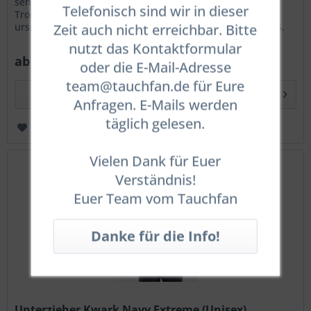
sehr kaltem Wasser tauchen und Trilaminat-
Telefonisch sind wir in dieser
Trockentauchanzüge verwenden. Das Material wurde
ursprünglich für die besonderen Anforderungen der U. S.
Zeit auch nicht erreichbar. Bitte
Army Special Forces entwickelt,...
nutzt das Kontaktformular
ab 366,00 € *
oder die E-Mail-Adresse
team@tauchfan.de für Eure
Details
Anfragen. E-Mails werden
täglich gelesen.
Merken
Vielen Dank für Euer
Verständnis!
Euer Team vom Tauchfan
Unterzieher Kwark Navy Extreme (Unisex)