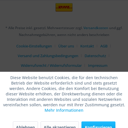
* Alle Preise inkl. gesetzl. Mehrwertsteuer zzgl.
Versandkosten
und ggf.
Nachnahmegebühren, wenn nicht anders beschrieben
Cookie-Einstellungen
Über uns
Kontakt
AGB
Versand und Zahlungsbedingungen
Datenschutz
Widerrufsrecht / Widerrufsformular
Impressum
Realisiert mit Shopware
Diese Website benutzt Cookies, die für den technischen
Betrieb der Website erforderlich sind und stets gesetzt
werden. Andere Cookies, die den Komfort bei Benutzung
dieser Website erhöhen, der Direktwerbung dienen oder die
Interaktion mit anderen Websites und sozialen Netzwerken
vereinfachen sollen, werden nur mit Ihrer Zustimmung gesetzt.
Mehr Informationen
Ablehnen
Alle akzeptieren
Konfigurieren