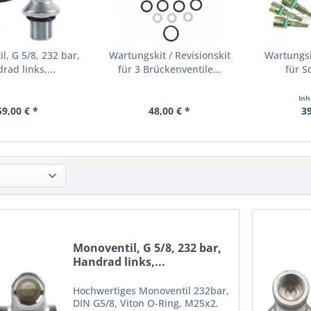
l, G 5/8, 232 bar,
Wartungskit / Revisionskit
Wartungsk
rad links,...
für 3 Brückenventile...
für S
Inh
59,00 € *
48,00 € *
39
Monoventil, G 5/8, 232 bar,
Handrad links,...
Hochwertiges Monoventil 232bar,
DIN G5/8, Viton O-Ring, M25x2,