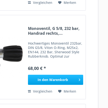
Vergleichen
Merken
Monoventil, G 5/8, 232 bar,
Handrad rechts,...
Hochwertiges Monoventil 232bar,
DIN G5/8, Viton O-Ring, M25x2,
EN144, 232 Bar, Sherwood Style
Rubberknob. Optimal zur
Verwendung mit Stageflaschen.
Lieferung incl. O-Ring und
68,00 € *
Steigrohr. __________________
Angaben gem. GPSR: Dies ist
ein...
In den
Warenkorb
Vergleichen
Merken