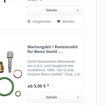
O-Ring und Steigröhrchen im
Lieferumfang Das...
Details
Vergleichen
Merken
Wartungskit / Revisionskit
für Mono Ventil -...
Ventil Revisionskit Monoventil
von S.O.S. und baugleich wie
Scubaforce, OMS, San-O-Sub,
DirZone Mono-Ventile 1 bzw. 2 O-
Ringe aus Viton/FPM
(Oberspindel und
ab 5,00 € *
Flaschenhalsdichtung) ggf. Ober-
und/oder Unterspindel,
verchromt 1 bzw. 2...
Details