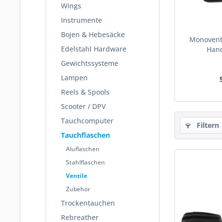
Wings
Instrumente
Bojen & Hebesäcke
Monoventi
Edelstahl Hardware
Hand
Gewichtssysteme
Lampen
Reels & Spools
Scooter / DPV
Tauchcomputer
Filtern
Tauchflaschen
Aluflaschen
Stahlflaschen
Ventile
Zubehör
Trockentauchen
Rebreather