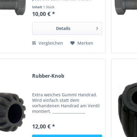
__________________ Angaben gem.
Inhalt
1 Stück
GPSR: Dies ist ein Artikel der
10,00 € *
Marke DirZone DIR ZONE GmbH
Oelkinghauser Str. 20 D-58256...
Details
Vergleichen
Merken
Rubber-Knob
Extra weiches Gummi Handrad.
Wird einfach statt dem
vorhandenen Handrad am Ventil
montiert. __________________
Angaben gem. GPSR: Dies ist ein
Artikel der Marke DirZone DIR
12,00 € *
ZONE GmbH Oelkinghauser Str.
20 D-58256 Ennepetal Germany...