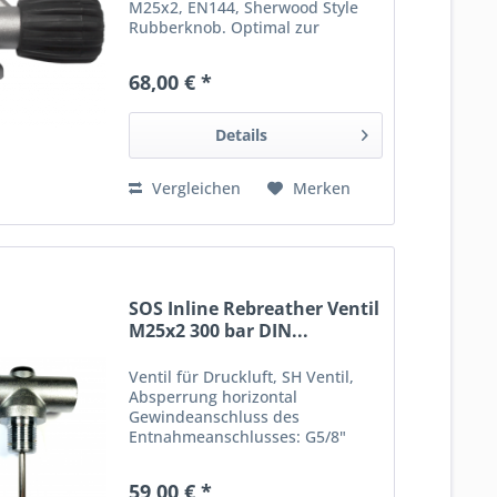
M25x2, EN144, Sherwood Style
Rubberknob. Optimal zur
Verwendung mit Stageflaschen.
Lieferung incl. O-Ring und
68,00 € *
Steigrohr. __________________
Angaben gem. GPSR: Dies ist ein
Artikel...
Details
Vergleichen
Merken
SOS Inline Rebreather Ventil
M25x2 300 bar DIN...
Ventil für Druckluft, SH Ventil,
Absperrung horizontal
Gewindeanschluss des
Entnahmeanschlusses: G5/8"
(Druckluft) Betriebsdruck 300 bar
für Flaschenhalsgewinde
59,00 € *
M25x2mm ISO nach DIN EN 144-1