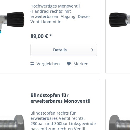
Hochwertiges Monoventil
(Handrad rechts) mit
erweiterbarem Abgang. Dieses
Ventil kommt in
Brückenkombinationen zur
Anwendung, kann aber auch mit
89,00 € *
einem Verschlussstopfen als
Einzelventil genutzt werden.
Optimal geeignet ist dieses
Details
Ventil...
Vergleichen
Merken
Blindstopfen für
erweiterbares Monoventil
232...
Blindstopfen rechts für
erweiterbares Ventil rechts,
230bar und 300bar Linksgewinde
passend zum rechten Ventil.