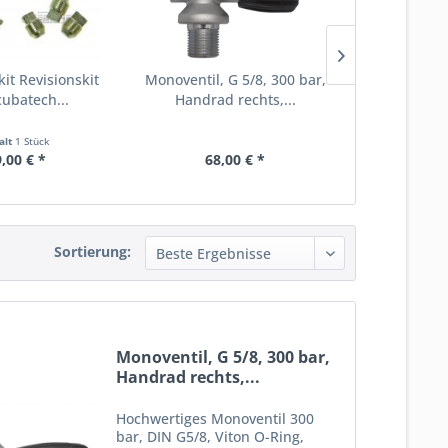
it Revisionskit
Monoventil, G 5/8, 300 bar,
O-Ring Vit
cubatech...
Handrad rechts,...
M
alt
1 Stück
,00 € *
68,00 € *
2,
Sortierung:
Monoventil, G 5/8, 300 bar,
Handrad rechts,...
Hochwertiges Monoventil 300
bar, DIN G5/8, Viton O-Ring,