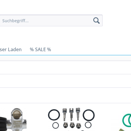
ser Laden
% SALE %