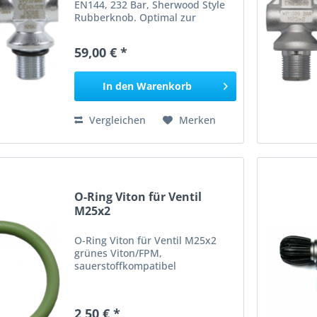
EN144, 232 Bar, Sherwood Style
Rubberknob. Optimal zur
Verwendung mit Stageflaschen.
Lieferung incl. O-Ring und
59,00 € *
Steigrohr. __________________
Angaben gem. GPSR: Dies ist
ein...
In den
Warenkorb
Vergleichen
Merken
O-Ring Viton für Ventil
M25x2
O-Ring Viton für Ventil M25x2
grünes Viton/FPM,
sauerstoffkompatibel
2,50 € *