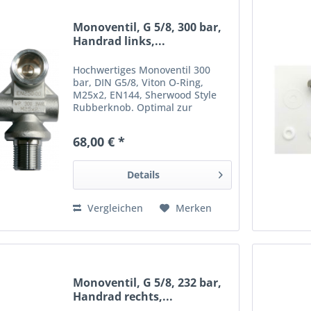
Monoventil, G 5/8, 300 bar,
Handrad links,...
Hochwertiges Monoventil 300
bar, DIN G5/8, Viton O-Ring,
M25x2, EN144, Sherwood Style
Rubberknob. Optimal zur
Verwendung mit Stageflaschen.
Lieferung incl. O-Ring und
68,00 € *
Steigrohr. __________________
Angaben gem. GPSR: Dies ist ein
Artikel...
Details
Vergleichen
Merken
Monoventil, G 5/8, 232 bar,
Handrad rechts,...