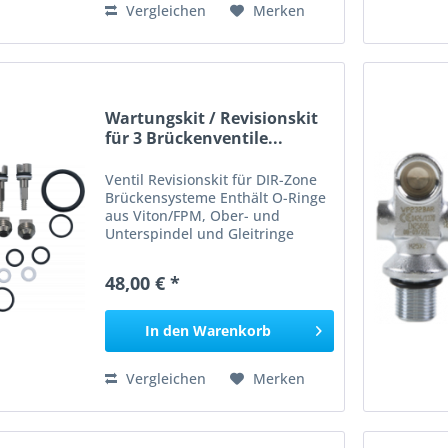
Vergleichen
Merken
Wartungskit / Revisionskit
für 3 Brückenventile...
Ventil Revisionskit für DIR-Zone
Brückensysteme Enthält O-Ringe
aus Viton/FPM, Ober- und
Unterspindel und Gleitringe
sauerstoffrein __________________
Angaben gem. GPSR: Dies ist ein
48,00 € *
Artikel der Marke DirZone DIR
ZONE GmbH Oelkinghauser...
In den
Warenkorb
Vergleichen
Merken