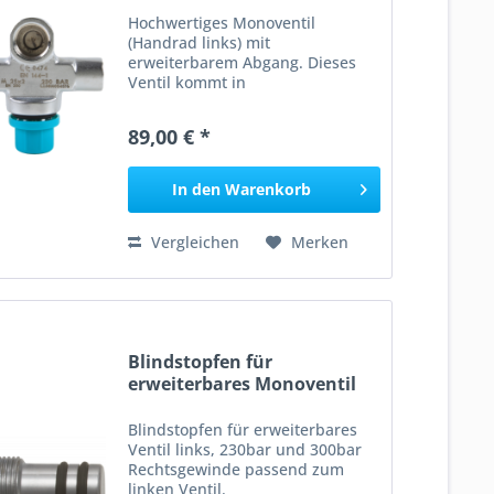
Hochwertiges Monoventil
(Handrad links) mit
erweiterbarem Abgang. Dieses
Ventil kommt in
Brückenkombinationen zur
Anwendung, kann aber auch mit
89,00 € *
einem Verschlussstopfen als
Einzelventil genutzt werden.
Optimal geeignet ist dieses
In den
Warenkorb
Ventil...
Vergleichen
Merken
Blindstopfen für
erweiterbares Monoventil
232...
Blindstopfen für erweiterbares
Ventil links, 230bar und 300bar
Rechtsgewinde passend zum
linken Ventil. __________________