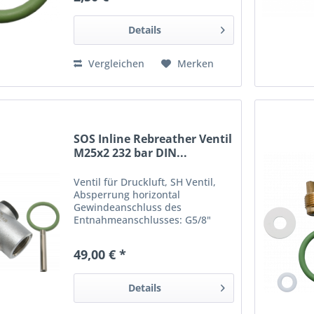
Details
Vergleichen
Merken
SOS Inline Rebreather Ventil
M25x2 232 bar DIN...
Ventil für Druckluft, SH Ventil,
Absperrung horizontal
Gewindeanschluss des
Entnahmeanschlusses: G5/8"
(Druckluft) Betriebsdruck 232 bar
für Flaschenhalsgewinde
49,00 € *
M25x2mm ISO nach DIN EN 144-1
O-Ring und Steigröhrchen im
Lieferumfang matt...
Details