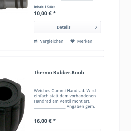
Angaben gem. GPSR: Dies ist ein
Inhalt
1 Stück
Artikel der Marke DirZone DIR
10,00 € *
ZONE GmbH Oelkinghauser Str.
20 D-58256 Ennepetal...
Details
Vergleichen
Merken
Thermo Rubber-Knob
Weiches Gummi Handrad. Wird
einfach statt dem vorhandenen
Handrad am Ventil montiert.
__________________ Angaben gem.
GPSR: Dies ist ein Artikel der
Marke DirZone DIR ZONE GmbH
16,00 € *
Oelkinghauser Str. 20 D-58256
Ennepetal Germany E-Mail:...