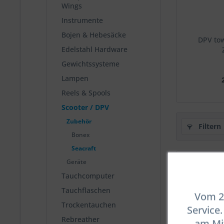
Wings
Instrumente
Bojen & Hebesäcke
DPV tow
Edelstahl Hardware
Gewichtssysteme
Lampen
Reels & Spools
Scooter / DPV
Zubehör
Filtern
Bonex
Seacraft
Geräte
Tauchcomputer
Tauchflaschen
Vom 23
Trockentauchen
Service
Rebreather
am Mit