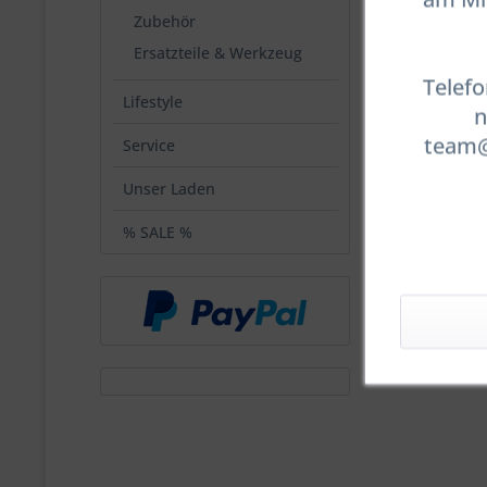
Zubehör
Ersatzteile & Werkzeug
Telefo
Lifestyle
n
team@t
Service
Unser Laden
% SALE %