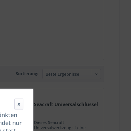
Sortierung:
X
Seacraft Universalschlüssel
ränkten
ndet nur
Dieses Seacraft
Universalwerkzeug st eine
 statt.