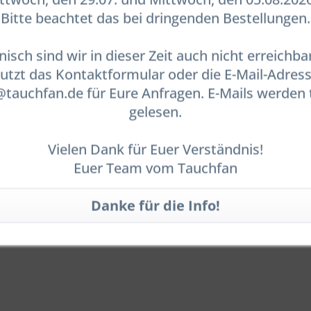
zwei Patent-Spannern Seacraft
Bitte beachtet das bei dringenden Bestellungen.
bietet DPV-Gurte mit
einzigartigen Spannsystemen –
keine rutschenden Knoten oder
29,90 € *
nisch sind wir in dieser Zeit auch nicht erreichbar
Probleme mehr mit der richtigen
Gurtlänge.
utzt das Kontaktformular oder die E-Mail-Adres
In den
Warenkorb
auchfan.de für Eure Anfragen. E-Mails werden 
gelesen.
Vergleichen
Merken
Vielen Dank für Euer Verständnis!
Euer Team vom Tauchfan