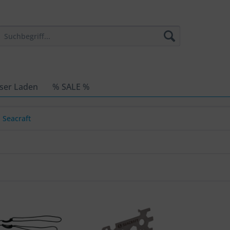
ser Laden
% SALE %
Seacraft