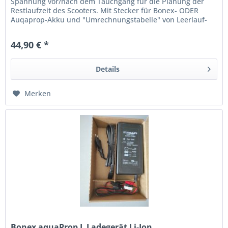
Spannung vor/nach dem Tauchgang für die Planung der
Restlaufzeit des Scooters. Mit Stecker für Bonex- ODER
Auqaprop-Akku und "Umrechnungstabelle" von Leerlauf-
Spannungswert (V) auf...
44,90 € *
Details
Merken
Bonex aquaProp L Ladegerät Li-Ion