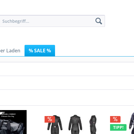
er Laden
% SALE %
TIPP!