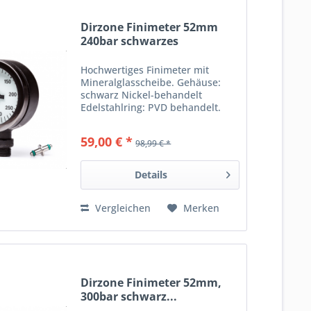
Dirzone Finimeter 52mm
240bar schwarzes
Gehäuse...
Hochwertiges Finimeter mit
Mineralglasscheibe. Gehäuse:
schwarz Nickel-behandelt
Edelstahlring: PVD behandelt.
PVD ist 300 mal härter als Chrom.
Anzeigebereich bis 300 bar,
59,00 € *
98,99 € *
weißer Hintergrund. Lieferung
incl. Swivel mit Viton O-Ringen...
Details
Vergleichen
Merken
Dirzone Finimeter 52mm,
300bar schwarz...