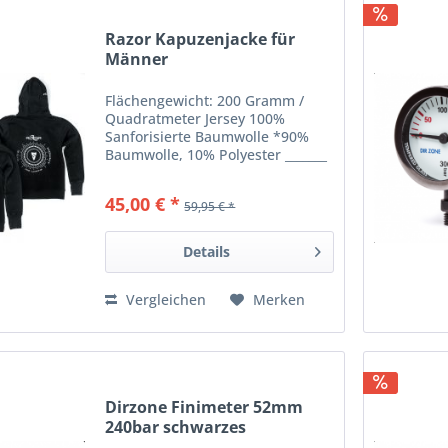
Razor Kapuzenjacke für
Männer
Flächengewicht: 200 Gramm /
Quadratmeter Jersey 100%
Sanforisierte Baumwolle *90%
Baumwolle, 10% Polyester _______
Angaben gem. GPSR: Dies ist ein
Artikel der Marke RAZOR Razor
45,00 € *
59,95 € *
Go Side Mount Privada Xel-Ha
77710 Puerto Aventuras
Quintana...
Details
Vergleichen
Merken
Dirzone Finimeter 52mm
240bar schwarzes
Gehäuse...