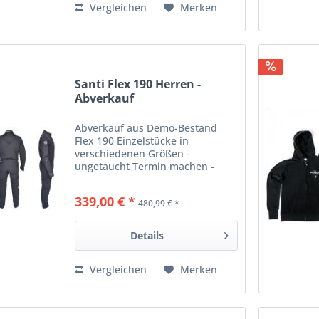
Vergleichen
Merken
Santi Flex 190 Herren -
Abverkauf
Abverkauf aus Demo-Bestand
Flex 190 Einzelstücke in
verschiedenen Größen -
ungetaucht Termin machen -
anprobieren - mitnehmen Wenn
Sie in Gewässern von 7 bis 14°C
339,00 € *
480,99 € *
tauchen und eine
Tauchausrüstung mit geringem
Volumen suchen, haben wir...
Details
Vergleichen
Merken