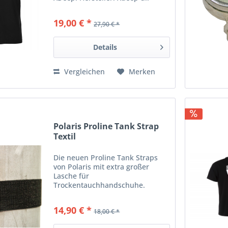
Tenczyńska 6 32-566 Nieporaz
Poland E-Mail: biuro@xdeep.pl
19,00 € *
27,90 € *
Web: xdeep.eu Tel. +48 12 44-66-
998
Details
Vergleichen
Merken
Polaris Proline Tank Strap
Textil
Die neuen Proline Tank Straps
von Polaris mit extra großer
Lasche für
Trockentauchhandschuhe.
Salzwasser- und UV beständig,
hohe Steifigkeit, optimaler Halt,
14,90 € *
18,00 € *
extrem strapazierfähig durch
Textil-Verstärkung. Verfügbare