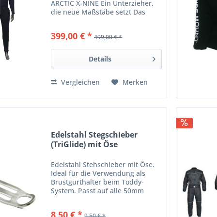
ARCTIC X-NINE Ein Unterzieher,
die neue Maßstäbe setzt Das
Power-Duo Der ARCTIC X-NINE ist
derzeit einer der wärmsten
399,00 € *
499,00 € *
Unterzieher für
Trockentauchanzüge auf dem
Markt. Die Kombination aus...
Details
Vergleichen
Merken
Edelstahl Stegschieber
(TriGlide) mit Öse
Edelstahl Stehschieber mit Öse.
Ideal für die Verwendung als
Brustgurthalter beim Toddy-
System. Passt auf alle 50mm
Standardgurte. Durchmeser der
Öse: ca. 15 mm Angaben gem.
8,50 € *
9,50 € *
GPSR: Dies ist ein Artikel der