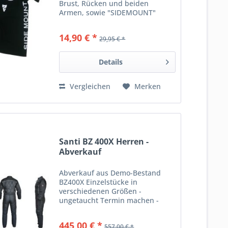
Brust, Rücken und beiden
Armen, sowie "SIDEMOUNT"
Schriftzug an der Seite (wo sonst?
:-)) _______ Angaben gem. GPSR:
14,90 € *
29,95 € *
Dies ist ein Artikel der Marke
RAZOR Razor Go Side Mount...
Details
Vergleichen
Merken
Santi BZ 400X Herren -
Abverkauf
Abverkauf aus Demo-Bestand
BZ400X Einzelstücke in
verschiedenen Größen -
ungetaucht Termin machen -
anprobieren - mitnehmen Men’s
Extreme BZ 400X ist ein
445,00 € *
557,00 € *
Unterzieher mit modernem