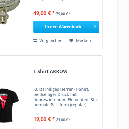
Verwendung mit Sauerstoff.
__________________ Angaben gem.
49,00 € *
79,00 € *
GPSR: Dies ist ein Artikel der
Marke DirZone DIR ZONE GmbH...
In den
Warenkorb
Vergleichen
Merken
T-Shirt ARROW
Kurzärmliges Herren-T-Shirt,
beidseitiger Druck mit
fluoreszierenden Elementen. Stil:
normale Passform (regular)
Größe: S, M, L, XL, XXL Farbe:
schwarz Druck: rote, weiße,
19,00 € *
24,00 € *
fluoreszierende Teile Material:
100% Baumwolle