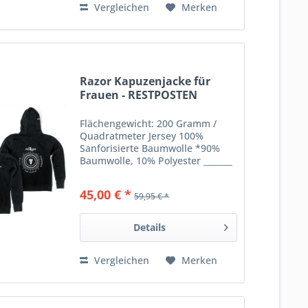
Vergleichen
Merken
Razor Kapuzenjacke für
Frauen - RESTPOSTEN
Flächengewicht: 200 Gramm /
Quadratmeter Jersey 100%
Sanforisierte Baumwolle *90%
Baumwolle, 10% Polyester _______
Angaben gem. GPSR: Dies ist ein
Artikel der Marke RAZOR Razor
45,00 € *
59,95 € *
Go Side Mount Privada Xel-Ha
77710 Puerto Aventuras
Quintana...
Details
Vergleichen
Merken