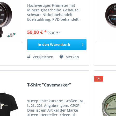
Hochwertiges Finimeter mit
Mineralglasscheibe. Gehäuse:
schwarz Nickel-behandelt
Edelstahlring: PVD behandelt.
PVD ist 300 mal härter als Chrom.
Anzeigebereich bis 300 bar,
59,00 € *
99,01 € *
schwarzer Hintergrund. Lieferung
incl. Swivel mit Viton O-Ringen...
In den
Warenkorb
Vergleichen
Merken
T-Shirt "Cavemarker"
xDeep Shirt kurzarm Größen: M,
L, XL, XXL Angaben gem. GPSR:
Dies ist ein Artikel der Marke
XDeep. Hersteller: Xdeep ul.