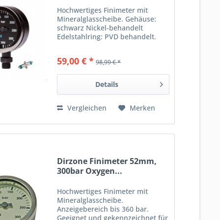
Hochwertiges Finimeter mit
Mineralglasscheibe. Gehäuse:
schwarz Nickel-behandelt
Edelstahlring: PVD behandelt.
PVD ist 300 mal härter als Chrom.
Anzeigebereich bis 360 bar,
59,00 € *
98,99 € *
schwarzer Hintergrund. Lieferung
incl. Swivel mit Viton O-Ringen...
Details
Vergleichen
Merken
Dirzone Finimeter 52mm,
300bar Oxygen...
Hochwertiges Finimeter mit
Mineralglasscheibe.
Anzeigebereich bis 360 bar.
Geeignet und gekennzeichnet für