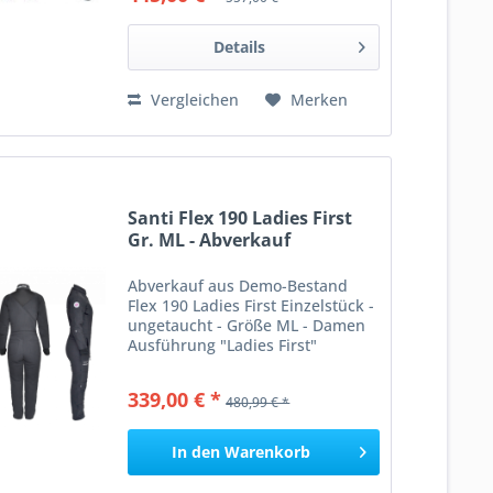
Schnitt. Er ist für Tauchgänge in
weniger als 7 Grad...
Details
Vergleichen
Merken
Santi Flex 190 Ladies First
Gr. ML - Abverkauf
Abverkauf aus Demo-Bestand
Flex 190 Ladies First Einzelstück -
ungetaucht - Größe ML - Damen
Ausführung "Ladies First"
Akzentfarbe: Limone Termin
machen - anprobieren -
339,00 € *
480,99 € *
mitnehmen Wenn Sie in
Gewässern von 7 bis 14°C
tauchen und eine...
In den
Warenkorb