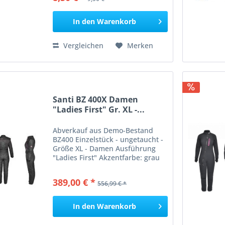
Marke Scubaforce
dive2gether.net...
In den
Warenkorb
Vergleichen
Merken
Santi BZ 400X Damen
"Ladies First" Gr. XL -...
Abverkauf aus Demo-Bestand
BZ400 Einzelstück - ungetaucht -
Größe XL - Damen Ausführung
"Ladies First" Akzentfarbe: grau
Termin machen - anprobieren -
mitnehmen Der Ladies First
389,00 € *
556,99 € *
Unterzieher im großartigen,
femininen Design basiert auf...
In den
Warenkorb