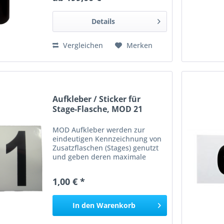
Details
Vergleichen
Merken
Aufkleber / Sticker für
Stage-Flasche, MOD 21
MOD Aufkleber werden zur
eindeutigen Kennzeichnung von
Zusatzflaschen (Stages) genutzt
und geben deren maximale
Einsatztiefe in Metern an.
Schrifthöhe ca. 7cm Hohe
1,00 € *
Klebekraft Wasserfest 10,5cm x
8cm __________________ Angaben
gem. GPSR:...
In den
Warenkorb