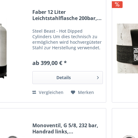
Faber 12 Liter
Leichtstahlflasche 200bar,...
Steel Beast - Hot Dipped
Cylinders Um dies technisch zu
ermöglichen wird hochvergüteter
Stahl zur Herstellung verwendet.
Die Flaschen werden in ein
flüssig, heißes Zink Bad getaucht.
ab 399,00 € *
Dabei geht das Zink mit dem
Stahl eine metallurgische...
Details
Vergleichen
Merken
Monoventil, G 5/8, 232 bar,
Handrad links,...