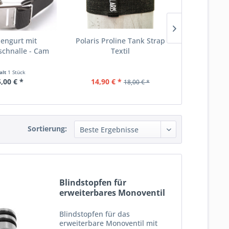
hengurt mit
Polaris Proline Tank Strap
Monoventil, 
schnalle - Cam
Textil
Handrad
and...
alt
1 Stück
,00 € *
14,90 € *
59,
18,00 € *
Sortierung:
Blindstopfen für
erweiterbares Monoventil
232...
Blindstopfen für das
erweiterbare Monoventil mit