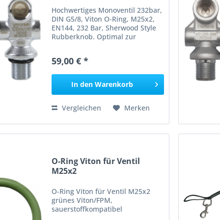
Hochwertiges Monoventil 232bar,
DIN G5/8, Viton O-Ring, M25x2,
EN144, 232 Bar, Sherwood Style
Rubberknob. Optimal zur
Verwendung mit Stageflaschen.
Lieferung incl. O-Ring und
59,00 € *
Steigrohr. __________________
Angaben gem. GPSR: Dies ist
ein...
In den
Warenkorb
Vergleichen
Merken
O-Ring Viton für Ventil
M25x2
O-Ring Viton für Ventil M25x2
grünes Viton/FPM,
sauerstoffkompatibel