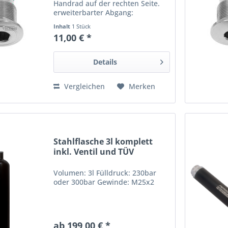
Handrad auf der rechten Seite.
erweiterbarter Abgang:
Linksgewinde ekennbar an der
Inhalt
1 Stück
kreisförmigen Markierung
11,00 € *
("Rille") auf dem Blindstopfen
Abbildung ähnlich (Symbolbild)
Angaben gem. GPSR:...
Details
Vergleichen
Merken
Stahlflasche 3l komplett
inkl. Ventil und TÜV
Volumen: 3l Fülldruck: 230bar
oder 300bar Gewinde: M25x2
ab 199,00 € *