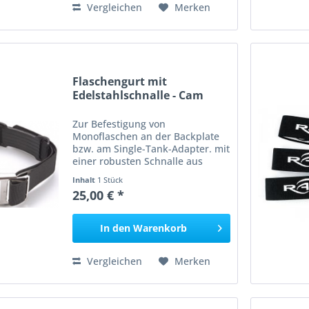
Vergleichen
Merken
Flaschengurt mit
Edelstahlschnalle - Cam
Band...
Zur Befestigung von
Monoflaschen an der Backplate
bzw. am Single-Tank-Adapter. mit
einer robusten Schnalle aus
Edelstahl 50 mm breites, stabiles
Inhalt
1 Stück
Gurtband Ohne Gummi
25,00 € *
Rutschschutz. Gurtlänge ca. 92cm
Angaben gem. GPSR: Dies ist ein
Artikel...
In den
Warenkorb
Vergleichen
Merken