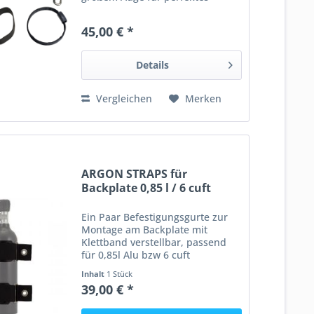
handling. Farbe schwarz.
__________________ Angaben gem.
45,00 € *
GPSR: Dies ist ein Artikel der
Marke DirZone DIR ZONE GmbH...
Details
Vergleichen
Merken
ARGON STRAPS für
Backplate 0,85 l / 6 cuft
Ein Paar Befestigungsgurte zur
Montage am Backplate mit
Klettband verstellbar, passend
für 0,85l Alu bzw 6 cuft
Argonflaschen (max. 90 mm
Inhalt
1 Stück
Durchmesser) incl. 2
39,00 € *
Befestigungssschrauben ____
Angaben gem. GPSR: Dies ist ein