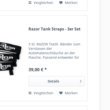
Vergleichen
Merken
Razor Tank Straps - 3er Set
3 St. RAZOR Textil- Bänder zum
Verstauen der
Automatenschläuche an der
Flasche. Passend entweder für
Sidemount-Tanks der Größen 10L
und 80 cuft 7l und 40 cuft bitte
39,00 € *
auswählen. _______ Angaben gem.
GPSR: Dies ist ein Artikel der
Marke...
Details
Vergleichen
Merken