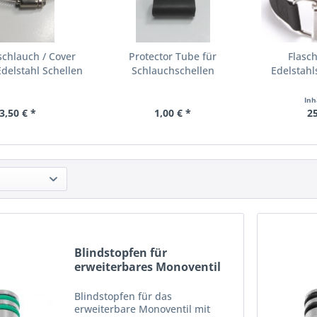
chlauch / Cover
Protector Tube für
Flasc
Edelstahl Schellen
Schlauchschellen
Edelstahl
B
Inh
3,50 € *
1,00 € *
25
Blindstopfen für
erweiterbares Monoventil
232...
Blindstopfen für das
erweiterbare Monoventil mit