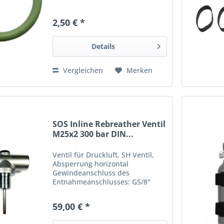
2,50 € *
Details
Vergleichen
Merken
SOS Inline Rebreather Ventil
M25x2 300 bar DIN...
Ventil für Druckluft, SH Ventil,
Absperrung horizontal
Gewindeanschluss des
Entnahmeanschlusses: G5/8"
(Druckluft) Betriebsdruck 300 bar
für Flaschenhalsgewinde
59,00 € *
M25x2mm ISO nach DIN EN 144-1
O-Ring und Steigröhrchen im