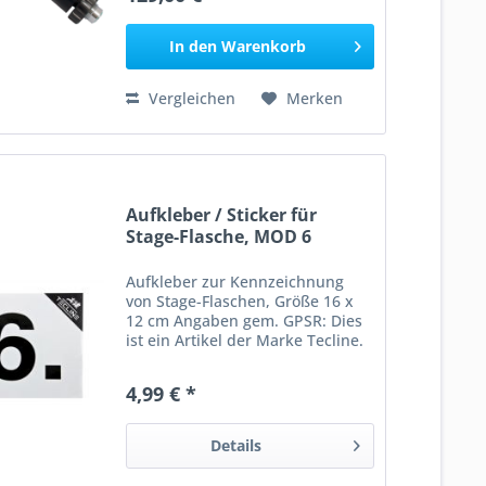
Füllschlauch und...
In den
Warenkorb
Vergleichen
Merken
Aufkleber / Sticker für
Stage-Flasche, MOD 6
Aufkleber zur Kennzeichnung
von Stage-Flaschen, Größe 16 x
12 cm Angaben gem. GPSR: Dies
ist ein Artikel der Marke Tecline.
Hersteller: Scubatech sp. z o.o. Ul
Lubieszyńska 2 PL-72-006
4,99 € *
Mierzyn Polen E-Mail:
scubatech@scubatech.pl Web:...
Details