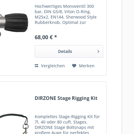
Hochwertiges Monoventil 300
bar, DIN G5/8, Viton O-Ring,
M25x2, EN144, Sherwood Style
Rubberknob. Optimal zur
Verwendung mit Stageflaschen.
Lieferung incl. O-Ring und
68,00 € *
Steigrohr. __________________
Angaben gem. GPSR: Dies ist ein
Artikel...
Details
Vergleichen
Merken
DIRZONE Stage Rigging Kit
Komplettes Stage-Rigging Kit für
7l, 40 oder 80 cuft. Stages.
DIRZONE Stage Boltsnaps mit
großem Auge für perfektes