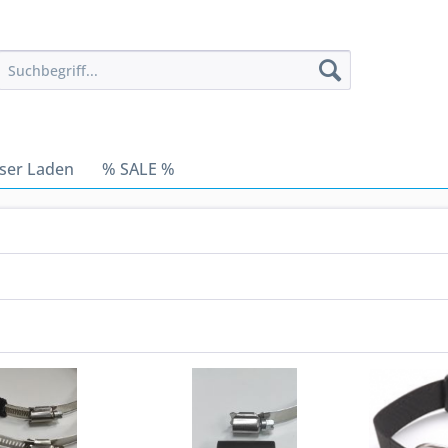
ser Laden
% SALE %