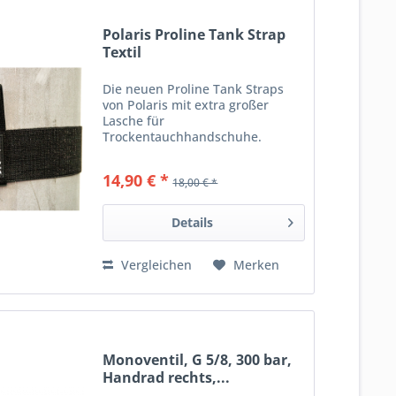
Polaris Proline Tank Strap
Textil
Die neuen Proline Tank Straps
von Polaris mit extra großer
Lasche für
Trockentauchhandschuhe.
Salzwasser- und UV beständig,
hohe Steifigkeit, optimaler Halt,
14,90 € *
18,00 € *
extrem strapazierfähig durch
Textil-Verstärkung. Verfügbare
Größen: Proline...
Details
Vergleichen
Merken
Monoventil, G 5/8, 300 bar,
Handrad rechts,...