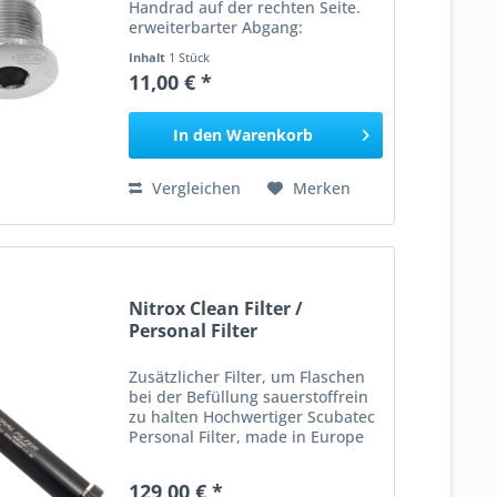
Handrad auf der rechten Seite.
erweiterbarter Abgang:
Normalgewinde Abbildung
Inhalt
1 Stück
ähnlich (Symbolbild) Angaben
11,00 € *
gem. GPSR: Dies ist ein Artikel
der Marke Tecline.
Hersteller: Scubatech sp. z...
In den
Warenkorb
Vergleichen
Merken
Nitrox Clean Filter /
Personal Filter
Zusätzlicher Filter, um Flaschen
bei der Befüllung sauerstoffrein
zu halten Hochwertiger Scubatec
Personal Filter, made in Europe
Zusätzlicher Filter um Flaschen
bei der Befüllung sauerstoffrein
129,00 € *
zu halten Wird zwischen