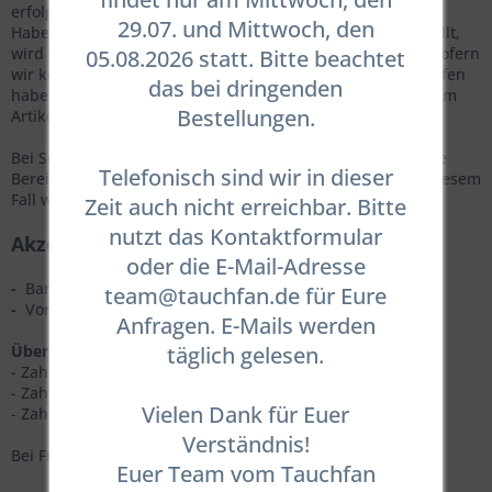
erfolgt.
29.07. und Mittwoch, den
Haben Sie Artikel mit unterschiedlichen Lieferzeiten bestellt,
wird die Ware in einer gemeinsamen Sendung versandt, sofern
05.08.2026 statt. Bitte beachtet
wir keine abweichenden Vereinbarungen mit Ihnen getroffen
das bei dringenden
haben.
Die Lieferzeit bestimmt sich in diesem Fall nach dem
Bestellungen.
Artikel mit der längsten Lieferzeit den Sie bestellt haben.
Bei Selbstabholung informieren wir Sie per E-Mail über die
Telefonisch sind wir in dieser
Bereitstellung der Ware und die Abholmöglichkeiten. In diesem
Fall werden keine Versandkosten berechnet.
Zeit auch nicht erreichbar. Bitte
nutzt das Kontaktformular
Akzeptierte Zahlungsmöglichkeiten
oder die E-Mail-Adresse
-
Barzahlung bei Abholung
team@tauchfan.de für Eure
-
Vorkasse per Überweisung
Anfragen. E-Mails werden
täglich gelesen.
Über PayPal Checkout:
- Zahlung per PayPal
- Zahlung per PayPal Express
Vielen Dank für Euer
- Zahlung per Kreditkarte
Verständnis!
Bei Fragen finden Sie unsere Kontaktdaten im Impressum.
Euer Team vom Tauchfan