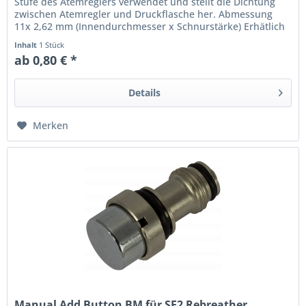
Stufe des Atemreglers verwendet und stellt die Dichtung
zwischen Atemregler und Druckflasche her. Abmessung
11x 2,62 mm (Innendurchmesser x Schnurstärke) Erhätlich
als NBR Nitril -...
Inhalt
1 Stück
ab 0,80 € *
Details
Merken
Manual Add Button BM für SF2 Rebreather