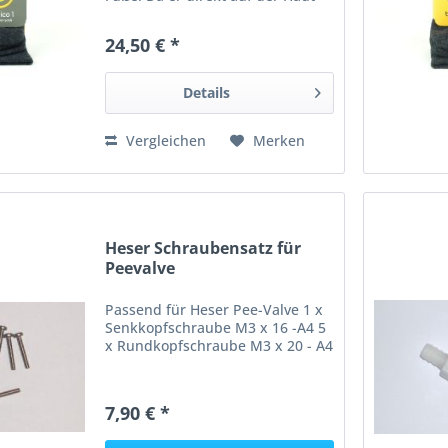
getragen wird, sorgt seine
Frottee-Struktur auf der
24,50 € *
Innenseite für eine luftige und
dennoch sehr warme Isolation –
ohne...
Details
Vergleichen
Merken
Heser Schraubensatz für
Peevalve
Passend für Heser Pee-Valve 1 x
Senkkopfschraube M3 x 16 -A4 5
x Rundkopfschraube M3 x 20 - A4
7,90 € *