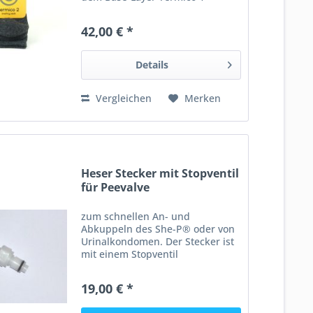
getragen zu werden. Im
Unterschied zu der luftigen und
42,00 € *
hochflexiblen Frottee-Struktur
des Base-Layers ist der Termico
2...
Details
Vergleichen
Merken
Heser Stecker mit Stopventil
für Peevalve
zum schnellen An- und
Abkuppeln des She-P® oder von
Urinalkondomen. Der Stecker ist
mit einem Stopventil
ausgestattet, der automatisch
beim Abkuppeln schließt.
19,00 € *
Sinnvolles Zubehör fürs
Pinkelventil. Stecker einzeln.