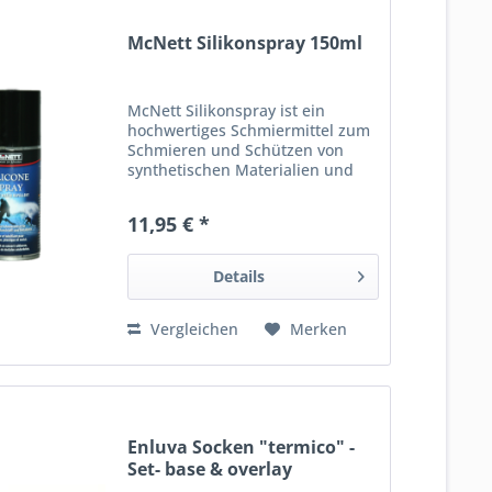
McNett Silikonspray 150ml
McNett Silikonspray ist ein
hochwertiges Schmiermittel zum
Schmieren und Schützen von
synthetischen Materialien und
verhindert das Austrocknen von
Gummiteilen sowie das
11,95 € *
Quietschen von Kunststoffteilen.
Nicht in Verbindung mit
Sauerstoff...
Details
Vergleichen
Merken
Enluva Socken "termico" -
Set- base & overlay