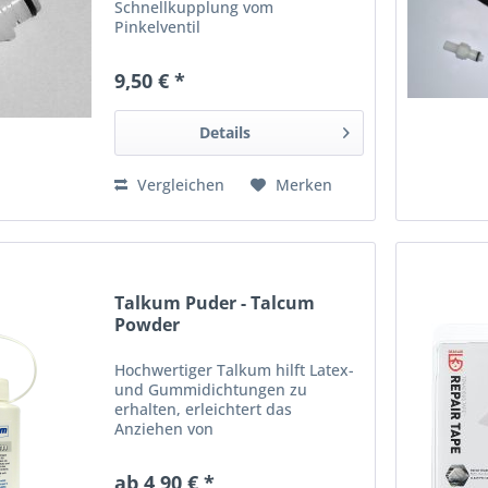
Schnellkupplung vom
Pinkelventil
9,50 € *
Details
Vergleichen
Merken
Talkum Puder - Talcum
Powder
Hochwertiger Talkum hilft Latex-
und Gummidichtungen zu
erhalten, erleichtert das
Anziehen von
Wassersportanzügen und
verhindert das Durchscheuern.
ab 4,90 € *
Auch zum Pudern von