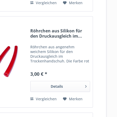
Vergleichen
Merken
Röhrchen aus Silikon für
den Druckausgleich im...
Röhrchen aus angenehm
weichem Silikon für den
Druckausgleich im
Trockenhandschuh. Die Farbe rot
wurde bewusst ausgewählt, um
sie leicht wiederfinden zu
3,00 € *
können. Lieferumfang: 1 Paar
(Länge 11 cm)
Details
Vergleichen
Merken