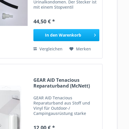
Urinalkondomen. Der Stecker ist
mit einem Stopventil
ausgestattet, der automatisch
beim Abkuppeln schließt.
44,50 € *
Sinnvolles Zubehör fürs
Pinkelventil.
In den
Warenkorb
Vergleichen
Merken
GEAR AID Tenacious
Reparaturband (McNett)
GEAR AID Tenacious
Reparaturband aus Stoff und
Vinyl für Outdoor-/
Campingausrüstung starke
Haftfähigkeit, Farbe: transparent
matt ca. 7,5 x 50,8 cm Lieferung
12,00 € *
in mehrsprachiger