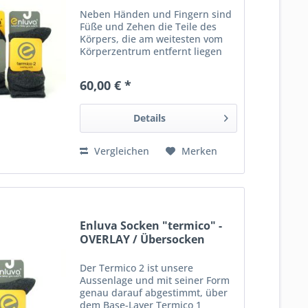
Neben Händen und Fingern sind
Füße und Zehen die Teile des
Körpers, die am weitesten vom
Körperzentrum entfernt liegen
und daher am stärksten von
Auskühlung betroffen sind. Jeder
60,00 € *
Kaltwassertaucher kennt den
Effekt, wenn am Ende eines...
Details
Vergleichen
Merken
Enluva Socken "termico" -
OVERLAY / Übersocken
Der Termico 2 ist unsere
Aussenlage und mit seiner Form
genau darauf abgestimmt, über
dem Base-Layer Termico 1