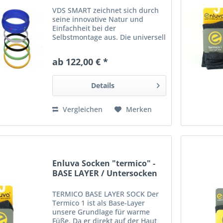
VDS SMART zeichnet sich durch
seine innovative Natur und
Einfachheit bei der
Selbstmontage aus. Die universell
verwendbaren Ringe sind sowohl
für die Benutzer von
ab 122,00 € *
Trockenanzügen aus steiferen
Materialien wie Cordura oder von
elastischen...
Details
Vergleichen
Merken
Enluva Socken "termico" -
BASE LAYER / Untersocken
TERMICO BASE LAYER SOCK Der
Termico 1 ist als Base-Layer
unsere Grundlage für warme
Füße. Da er direkt auf der Haut