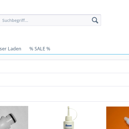
ser Laden
% SALE %