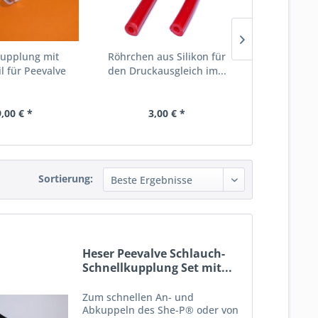
Kupplung mit
Röhrchen aus Silikon für
Heser Silik
l für Peevalve
den Druckausgleich im...
für
,00 € *
3,00 € *
69,
Sortierung:
Heser Peevalve Schlauch-
Schnellkupplung Set mit...
Zum schnellen An- und
Abkuppeln des She-P® oder von