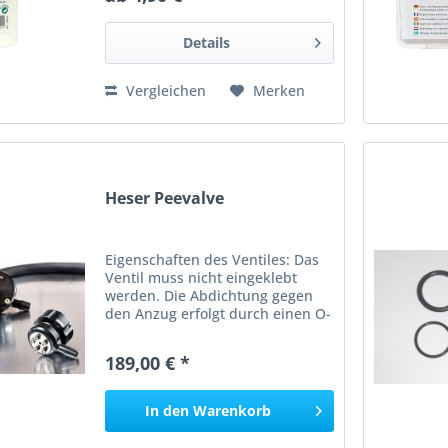
Reparaturen mit Aquasure
geeignet.
Details
Vergleichen
Merken
Heser Peevalve
Eigenschaften des Ventiles: Das
Ventil muss nicht eingeklebt
werden. Die Abdichtung gegen
den Anzug erfolgt durch einen O-
Ring und ist deshalb sehr
zuverlässig dicht. Das Ventil kann
189,00 € *
einfach aus dem Anzug zum
Reinigen aus und eingebaut...
In den
Warenkorb