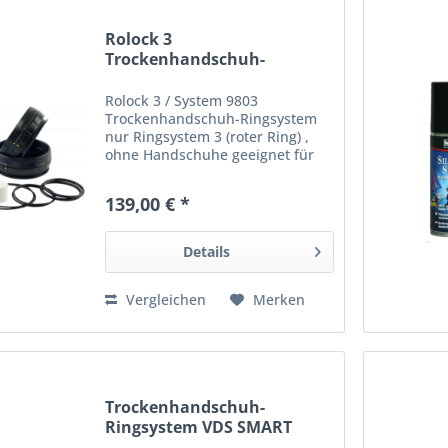
Rolock 3
Trockenhandschuh-
Ringsystem (roter Ring)
Rolock 3 / System 9803
Trockenhandschuh-Ringsystem
nur Ringsystem 3 (roter Ring) ,
ohne Handschuhe geeignet für
Handschuhe Grösse M / L / XL
ohne Innenfutter (Durchmesser
139,00 € *
85 mm). _____ RoLock Ring 1:
blau - Handschuhe mit festem...
Details
Vergleichen
Merken
Trockenhandschuh-
Ringsystem VDS SMART