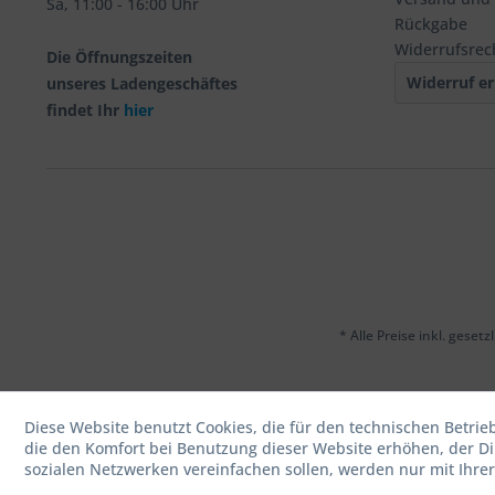
Sa, 11:00 - 16:00 Uhr
Rückgabe
Widerrufsrec
Die Öffnungszeiten
Widerruf er
unseres Ladengeschäftes
findet Ihr
hier
* Alle Preise inkl. geset
Diese Website benutzt Cookies, die für den technischen Betrie
die den Komfort bei Benutzung dieser Website erhöhen, der D
sozialen Netzwerken vereinfachen sollen, werden nur mit Ihre