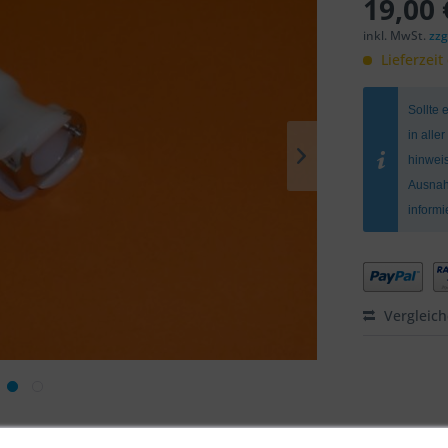
19,00 
inkl. MwSt.
zzg
Lieferzeit
Sollte 
in alle
hinweis
Ausnah
inform
Vergleic