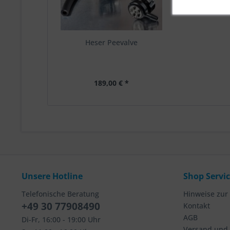
Heser Peevalve
189,00 € *
Unsere Hotline
Shop Servi
Telefonische Beratung
Hinweise zur
+49 30 77908490
Kontakt
AGB
Di-Fr, 16:00 - 19:00 Uhr
Versand und