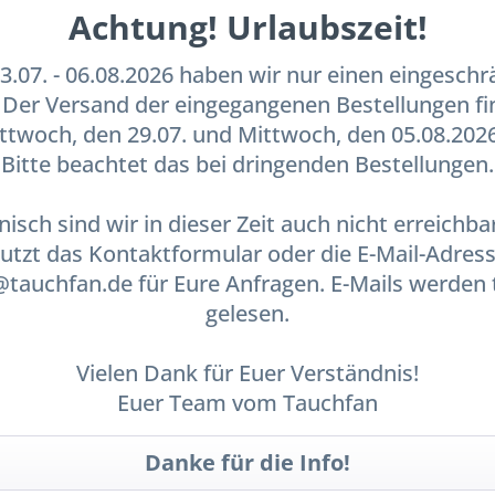
Achtung! Urlaubszeit!
ung mit Stopventil für Peevalve"
.07. - 06.08.2026 haben wir nur einen eingesch
er von Urinalkondomen. Der die Kupplung ist mit einem Stopventi
. Der Versand der eingegangenen Bestellungen fi
kelventil.
twoch, den 29.07. und Mittwoch, den 05.08.2026
Bitte beachtet das bei dringenden Bestellungen.
plung mit Stopventil für Peevalve"
nisch sind wir in dieser Zeit auch nicht erreichbar
utzt das Kontaktformular oder die E-Mail-Adres
auchfan.de für Eure Anfragen. E-Mails werden 
gelesen.
kauften auch
Kunden haben sich ebenfalls angesehen
Vielen Dank für Euer Verständnis!
Euer Team vom Tauchfan