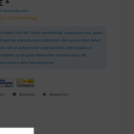
€ *
l. Versandkosten
 ca. 10-15 Werktage
ein Artikel nicht als "Sofort versandfertig" angegeben sein, gelten
r Regel die angegebenen Lieferzeiten. Wir müssen aber darauf
en, daß es aufgrund der angespannten Liefersituation in
mefällen zu längeren Wartezeiten kommen kann. Wir
ieren Euch in dem Fall umgehend.
hen
Merken
Bewerten