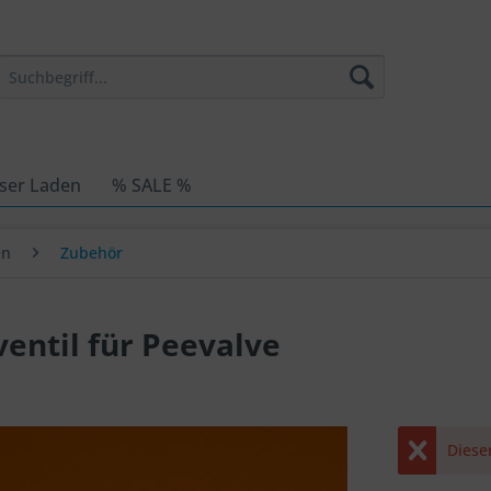
ser Laden
% SALE %
en
Zubehör
entil für Peevalve
Dieser