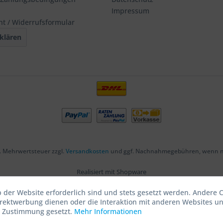
Impressum
ht / Widerrufsformular
klären
zl. Mehrwertsteuer zzgl.
Versandkosten
und ggf. Nachnahmegebühren, wenn ni
Realisiert mit Shopware
b der Website erforderlich sind und stets gesetzt werden. Andere C
irektwerbung dienen oder die Interaktion mit anderen Websites u
r Zustimmung gesetzt.
Mehr Informationen