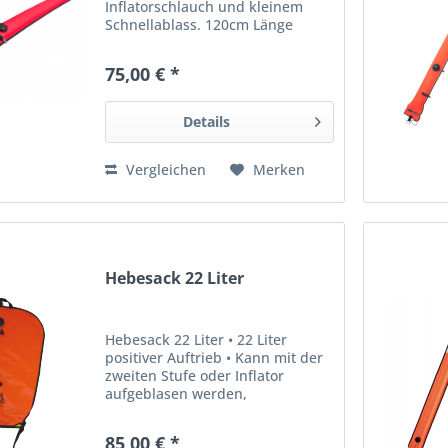
Inflatorschlauch und kleinem
Schnellablass. 120cm Länge
__________________ Angaben gem.
GPSR: Dies ist ein Artikel der
75,00 € *
Marke DirZone DIR ZONE GmbH
Oelkinghauser Str. 20 D-58256...
Details
Vergleichen
Merken
Hebesack 22 Liter
Hebesack 22 Liter • 22 Liter
positiver Auftrieb • Kann mit der
zweiten Stufe oder Inflator
aufgeblasen werden,
geschlossenes System ohne
Luftverlust • Überdruckventil mit
85,00 € *
manuellem Ablass • Lässt sich