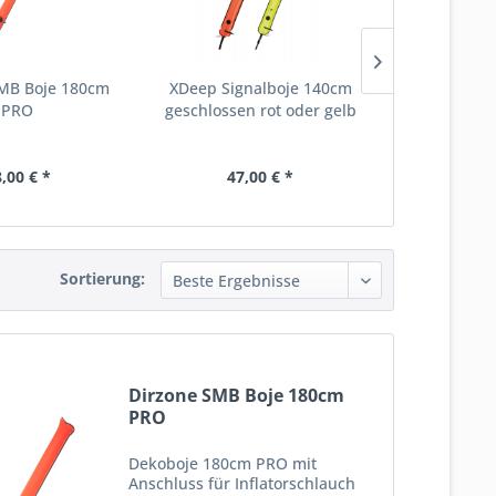
SMB Boje 180cm
XDeep Signalboje 140cm
Dirzone Hyb
PRO
geschlossen rot oder gelb
(meh
,00 € *
47,00 € *
94,
Sortierung:
Dirzone SMB Boje 180cm
PRO
Dekoboje 180cm PRO mit
Anschluss für Inflatorschlauch