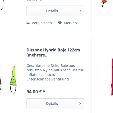
klein zusammen rollen und mit
einem...
Details
Vergleichen
Merken
Dirzone Hybrid Boje 122cm
(mehrere...
Geschlossene Deko-Boje aus
robusten Nylon mit Anschluss für
Inflatorschlauch,
Entenschnabelventil und
Schnellablass. Einlassventil ohne
überstehenden Kragen. D-Ring
94,00 € *
aus Edelstahl! Spezielles
Überdruckventil für kleineres
Packmass! 122 cm...
Details