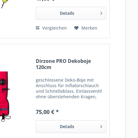
Tel. +48 12 44-66-998
Details
Vergleichen
Merken
Dirzone PRO Dekoboje
120cm
geschlossene Deko-Boje mit
Anschluss für Inflatorschlauch
und Schnellablass. Einlassventil
ohne überstehenden Kragen,
zum Befüllen mit Inflatorschlauch
oder dem Mund. D-Ring aus
75,00 € *
Edelstahl! Länge: ca. 120 cm
Breite: ca. 8 cm Auftrieb: 37N...
Details