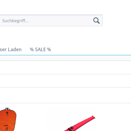
ser Laden
% SALE %