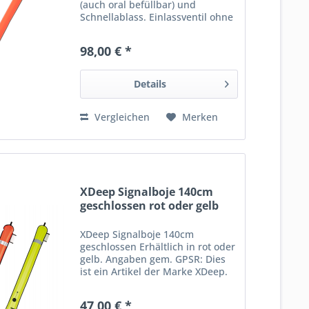
(auch oral befüllbar) und
Schnellablass. Einlassventil ohne
überstehenden Kragen. D-Ring
aus Edelstahl! __________________
98,00 € *
Angaben gem. GPSR: Dies ist ein
Artikel der Marke DirZone...
Details
Vergleichen
Merken
XDeep Signalboje 140cm
geschlossen rot oder gelb
XDeep Signalboje 140cm
geschlossen Erhältlich in rot oder
gelb. Angaben gem. GPSR: Dies
ist ein Artikel der Marke XDeep.
Hersteller: Xdeep ul. Tenczyńska
6 32-566 Nieporaz Poland E-Mail:
47,00 € *
biuro@xdeep.pl Web: xdeep.eu