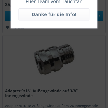
Euer Team vom Tauchfan
25,00 € *
In den
Warenkorb
Merken
Adapter 9/16" Außengewinde auf 3/8"
Innengewinde
Adapter 9/16-18 Außengewinde auf 3/8-24 Innengewinde