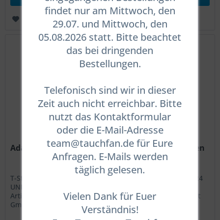
findet nur am Mittwoch, den
Merken
29.07. und Mittwoch, den
05.08.2026 statt. Bitte beachtet
das bei dringenden
Bestellungen.
Telefonisch sind wir in dieser
Zeit auch nicht erreichbar. Bitte
nutzt das Kontaktformular
oder die E-Mail-Adresse
team@tauchfan.de für Eure
Adapter / T-Stück 1x9/16" Außen auf 2x3/8" Innen
Anfragen. E-Mails werden
täglich gelesen.
T-Stück / Verteiler 1x 9/16-18 Außengewinde auf 2x 3/8-24
UNF Innengewinde ____ Angaben gem. GPSR: Dies ist ein
Vielen Dank für Euer
Artikel der Marke Scubaforce dive2gether.net Tauchsport
GmbH Reststrauch 197 41199 Mönchengladbach
Verständnis!
Deutschland E-Mail:...