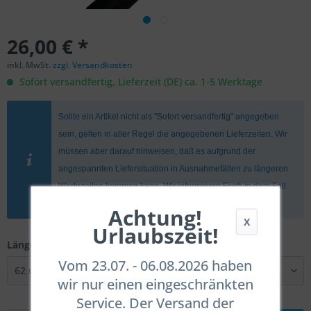
26,00 € *
inkl. MwSt.
zzgl. Versandkosten
Sofort versandfertig, Lieferzeit (DE) ca. 1-5 Werktage
Sollte ein Artikel nicht als "Sofort versandfertig" angegeben
sein, gelten in aller Regel die angegebenen Lieferzeiten. Wir
müssen aber darauf hinweisen, daß es aufgrund der
angespannten Liefersituation in Ausnahmefällen zu längeren
Wartezeiten kommen kann. Wir informieren Euch in dem Fall
umgehend.
Achtung!
X
Urlaubszeit!
Länge:
Vom 23.07. - 06.08.2026 haben
wir nur einen eingeschränkten
Service. Der Versand der