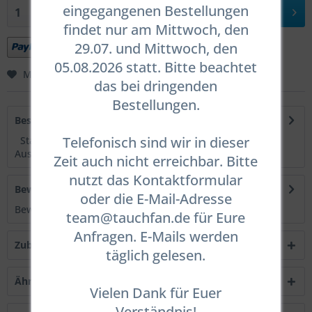
eingegangenen Bestellungen
In den
Warenkorb
findet nur am Mittwoch, den
29.07. und Mittwoch, den
05.08.2026 statt. Bitte beachtet
Merken
Bewerten
das bei dringenden
Bestellungen.
Beschreibung
Telefonisch sind wir in dieser
Standard Gummi Atemregler Schläuche 3/8"
Aussengewinde auf 9/16" Innengewinde Einige...
mehr
Zeit auch nicht erreichbar. Bitte
nutzt das Kontaktformular
Bewertungen
0
oder die E-Mail-Adresse
Bewertungen lesen, schreiben und diskutieren...
mehr
team@tauchfan.de für Eure
Anfragen. E-Mails werden
Zubehör
2
täglich gelesen.
Ähnliche Artikel
Vielen Dank für Euer
Verständnis!