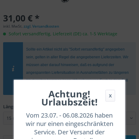
31,00 € *
inkl. MwSt.
zzgl. Versandkosten
Sofort versandfertig, Lieferzeit (DE) ca. 1-5 Werktage
Sollte ein Artikel nicht als "Sofort versandfertig" angegeben
sein, gelten in aller Regel die angegebenen Lieferzeiten. Wir
müssen aber darauf hinweisen, daß es aufgrund der
angespannten Liefersituation in Ausnahmefällen zu längeren
Wartezeiten kommen kann. Wir informieren Euch in dem Fall
umgehend.
Achtung!
X
Urlaubszeit!
Länge:
Vom 23.07. - 06.08.2026 haben
wir nur einen eingeschränkten
Service. Der Versand der