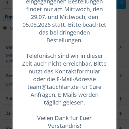
eingegangenen Bestellungen
In den
Warenkorb
findet nur am Mittwoch, den
29.07. und Mittwoch, den
05.08.2026 statt. Bitte beachtet
Merken
Bewerten
das bei dringenden
Bestellungen.
Beschreibung
Telefonisch sind wir in dieser
MIFLEX Xtreme braided SCHWARZ Inflatorschläuche Die
Reihe speziell auf taucherische...
mehr
Zeit auch nicht erreichbar. Bitte
nutzt das Kontaktformular
Bewertungen
0
oder die E-Mail-Adresse
Bewertungen lesen, schreiben und diskutieren...
mehr
team@tauchfan.de für Eure
Anfragen. E-Mails werden
Zubehör
1
täglich gelesen.
Ähnliche Artikel
Vielen Dank für Euer
Verständnis!
Kunden kauften auch