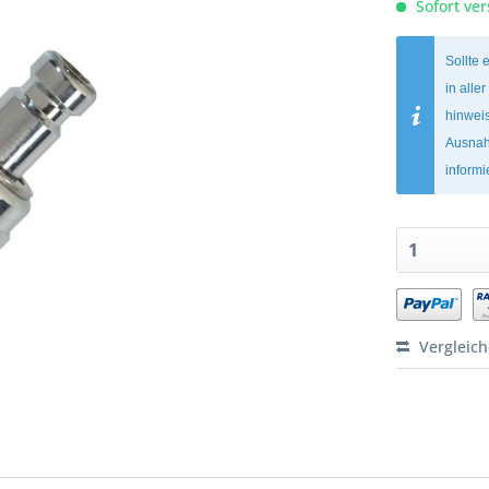
Sofort ver
Sollte 
in alle
hinweis
Ausnah
inform
Vergleic