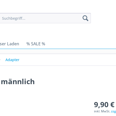
ser Laden
% SALE %
Adapter
t männlich
9,90 €
inkl. MwSt.
zzg