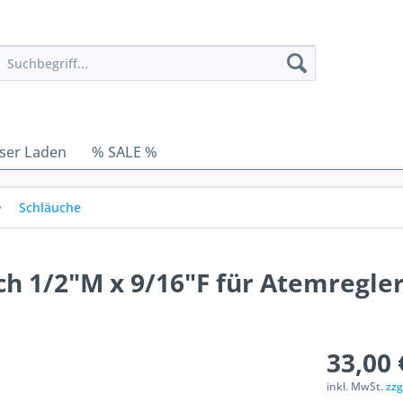
ser Laden
% SALE %
Schläuche
ch 1/2"M x 9/16"F für Atemregle
33,00 
inkl. MwSt.
zzg