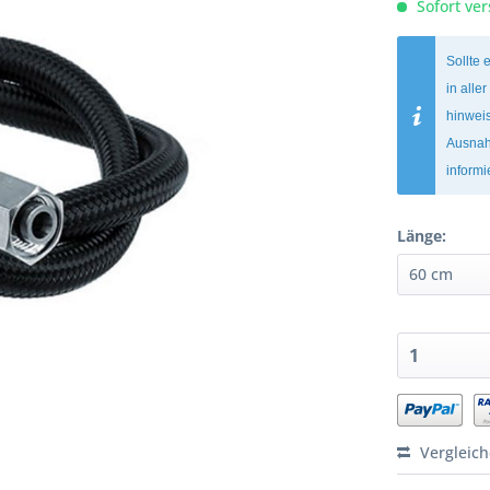
Sofort ver
Sollte 
in alle
hinweis
Ausnah
inform
Länge:
Vergleic