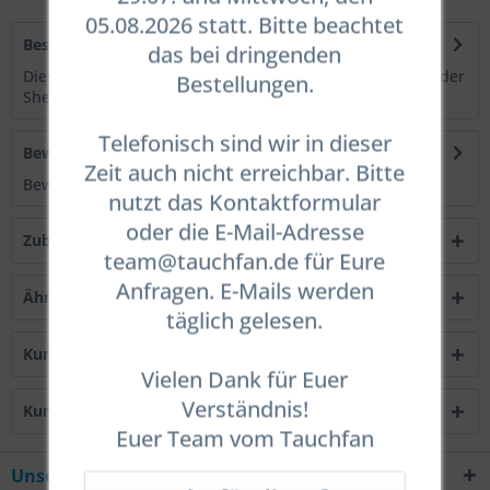
05.08.2026 statt. Bitte beachtet
Beschreibung
das bei dringenden
Dieser Kontakt-Klebstoff wird zum Ankleben des DiveP oder
Bestellungen.
SheP auf die Haut verwendet. Es...
mehr
Telefonisch sind wir in dieser
Bewertungen
0
Zeit auch nicht erreichbar. Bitte
Bewertungen lesen, schreiben und diskutieren...
mehr
nutzt das Kontaktformular
oder die E-Mail-Adresse
Zubehör
2
team@tauchfan.de für Eure
Anfragen. E-Mails werden
Ähnliche Artikel
täglich gelesen.
Kunden kauften auch
Vielen Dank für Euer
Verständnis!
Kunden haben sich ebenfalls angesehen
Euer Team vom Tauchfan
Unsere Hotline