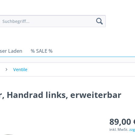
ser Laden
% SALE %
Ventile
r, Handrad links, erweiterbar
89,00 
inkl. MwSt.
zzg