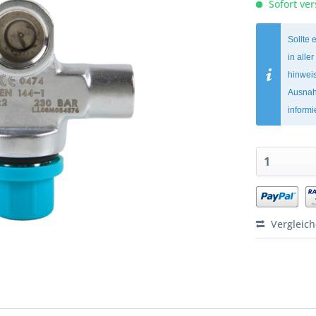
Sofort ver
Sollte 
in alle
hinweis
Ausnah
inform
Vergleic