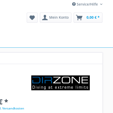
Service/Hilfe
Mein Konto
0,00 € *
€ *
l. Versandkosten