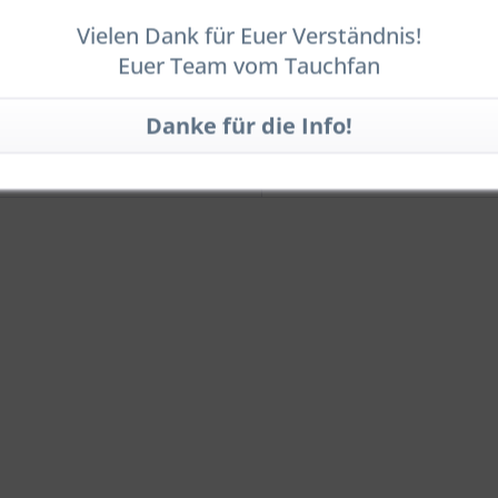
, G 5/8, 232 bar, Handrad rechts, nicht erweiter
Vielen Dank für Euer Verständnis!
Euer Team vom Tauchfan
haben sich ebenfalls angesehen