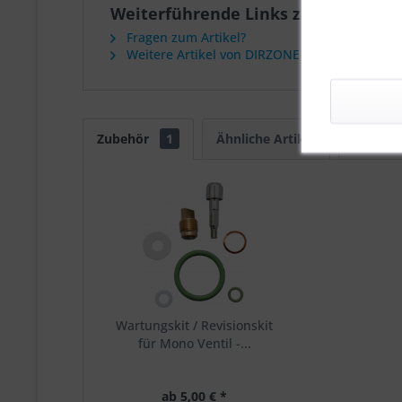
Weiterführende Links zu "Monoventil
Fragen zum Artikel?
Weitere Artikel von DIRZONE
Zubehör
1
Ähnliche Artikel
Kunden 
Wartungskit / Revisionskit
für Mono Ventil -...
ab 5,00 € *