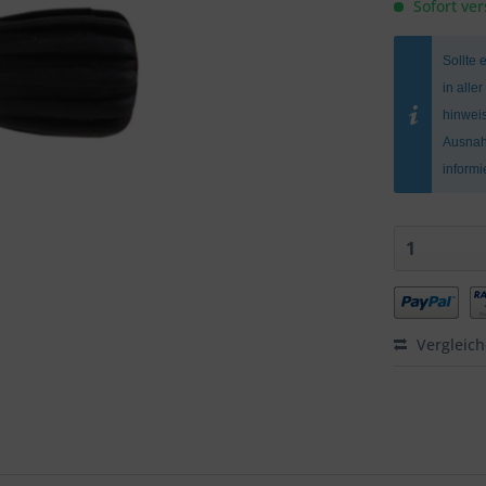
Sofort ver
Sollte 
in alle
hinweis
Ausnah
inform
Vergleic