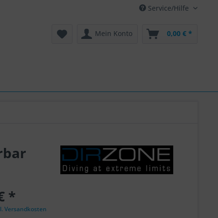
Service/Hilfe
Mein Konto
0,00 € *
rbar
€ *
l. Versandkosten