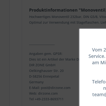
Produktinformationen "Monoventil, 
Hochwertiges Monoventil 232bar, DIN G5/8, Vit
Optimal zur Verwendung mit Stageflaschen. Lief
__________________
Vom 23
Angaben gem. GPSR:
Service
Dies ist ein Artikel der Marke DirZone
am Mit
DIR ZONE GmbH
Oelkinghauser Str. 20
D-58256 Ennepetal
Telefo
Germany
n
E-Mail: post@dirzone.com
team@t
Web: dirzone.com
Tel +49-2333-8693711