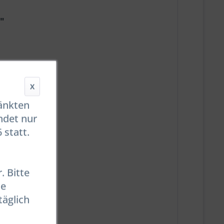
"
X
ränkten
ndet nur
 statt.
. Bitte
se
täglich