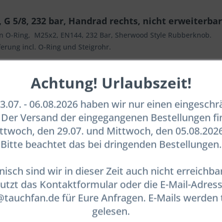
G 5/8, 232 bar, Handrad rechts, nicht erweiterbar
on O-Ring, M25x2, EN144, 232 Bar, Sherwood Style Rubberknob.
erung incl. O-Ring und Steigrohr.
Achtung! Urlaubszeit!
.07. - 06.08.2026 haben wir nur einen eingesch
. Der Versand der eingegangenen Bestellungen fi
twoch, den 29.07. und Mittwoch, den 05.08.2026
Bitte beachtet das bei dringenden Bestellungen.
nisch sind wir in dieser Zeit auch nicht erreichbar
utzt das Kontaktformular oder die E-Mail-Adres
auchfan.de für Eure Anfragen. E-Mails werden 
gelesen.