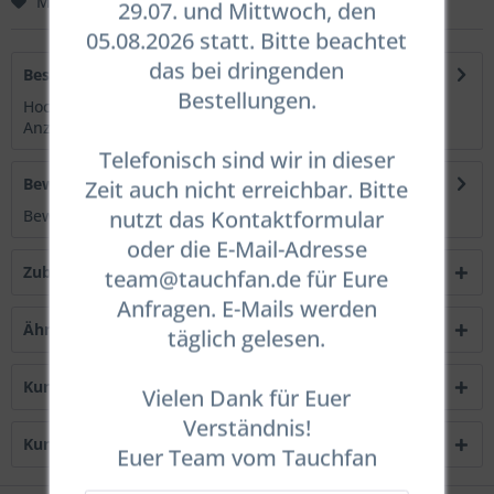
Merken
Bewerten
29.07. und Mittwoch, den
05.08.2026 statt. Bitte beachtet
das bei dringenden
Beschreibung
Bestellungen.
Hochwertiges Finimeter mit Mineralglasscheibe.
Anzeigebereich bis 360 bar. ...
mehr
Telefonisch sind wir in dieser
Bewertungen
0
Zeit auch nicht erreichbar. Bitte
nutzt das Kontaktformular
Bewertungen lesen, schreiben und diskutieren...
mehr
oder die E-Mail-Adresse
Zubehör
1
team@tauchfan.de für Eure
Anfragen. E-Mails werden
Ähnliche Artikel
täglich gelesen.
Kunden kauften auch
Vielen Dank für Euer
Verständnis!
Kunden haben sich ebenfalls angesehen
Euer Team vom Tauchfan