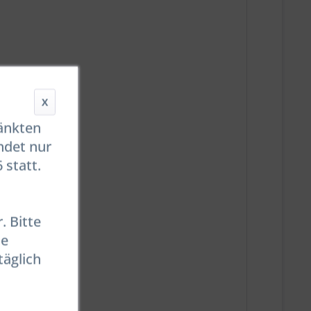
X
ränkten
ndet nur
 statt.
. Bitte
se
täglich