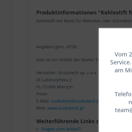
Produktinformationen "Kohlestift f
Kohlestift mit Band für Wetnotes oder Schreibta
Angaben gem. GPSR:
Vom 23
Dies ist ein Artikel der Marke Tecline.
Service
am Mit
Hersteller: Scubatech sp. z o.o.
Ul Lubieszyńska 2
PL-72-006 Mierzyn
Telefo
Polen
n
E-Mail:
scubatech@scubatech.pl
Web:
www.scubatech.pl
team@t
Weiterführende Links zu "Kohlestift
Fragen zum Artikel?