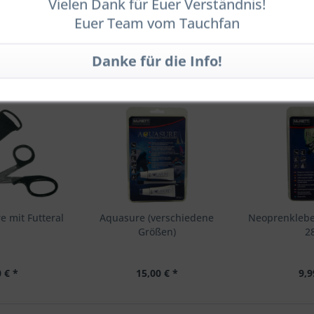
Vielen Dank für Euer Verständnis!
Euer Team vom Tauchfan
Kunden haben sich ebenfalls angesehen
e mit Futteral
Aquasure (verschiedene
Neoprenkleber
Größen)
2
 € *
15,00 € *
9,9