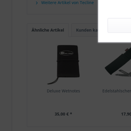
Weitere Artikel von Tecline
Ähnliche Artikel
Kunden kauften auch
Deluxe Wetnotes
Edelstahlscher
35,00 € *
17,90