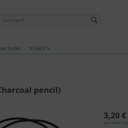
ser Laden
% SALE %
Charcoal pencil)
3,20 €
inkl. MwSt.
zzg