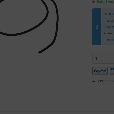
Sofort ver
Sollte 
in alle
hinweis
Ausnah
inform
Vergleic