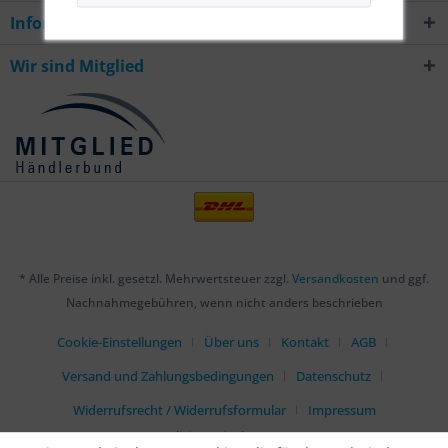
Informationen
Wir sind Mitglied
* Alle Preise inkl. gesetzl. Mehrwertsteuer zzgl.
Versandkosten
und ggf.
Nachnahmegebühren, wenn nicht anders beschrieben
Cookie-Einstellungen
Über uns
Kontakt
AGB
Versand und Zahlungsbedingungen
Datenschutz
Widerrufsrecht / Widerrufsformular
Impressum
Realisiert mit Shopware