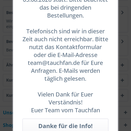
das bei dringenden
Beschreibung
Bestellungen.
Wird einfach an den unteren Bolzen des Doppelgerätes
eingehängt oder an der Unterseite der...
mehr
Telefonisch sind wir in dieser
Zeit auch nicht erreichbar. Bitte
Bewertungen
0
nutzt das Kontaktformular
Bewertungen lesen, schreiben und diskutieren...
mehr
oder die E-Mail-Adresse
team@tauchfan.de für Eure
Ähnliche Artikel
Anfragen. E-Mails werden
täglich gelesen.
Kunden kauften auch
Vielen Dank für Euer
Kunden haben sich ebenfalls angesehen
Verständnis!
Euer Team vom Tauchfan
Unsere Hotline
Shop Service