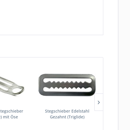
Stegschieber
Stegschieber Edelstahl
Stegschieber
e) mit Öse
Gezahnt (Triglide)
(Tr