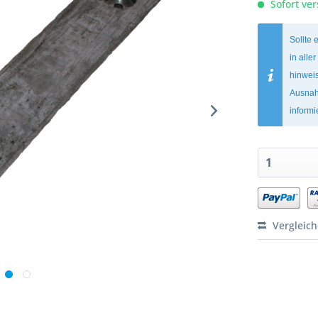
Sofort ver
Sollte 
in alle
hinweis
Ausnah
inform
Vergleic