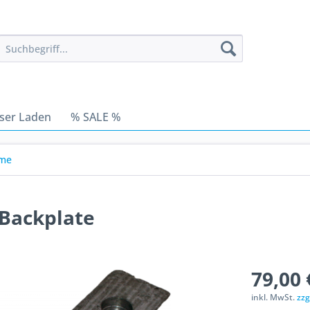
ser Laden
% SALE %
eme
 Backplate
79,00 
inkl. MwSt.
zzg