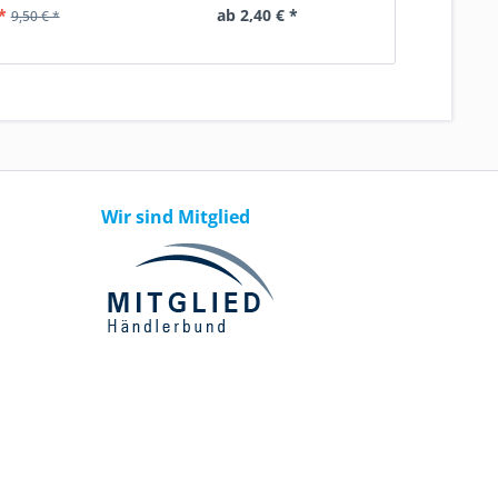
*
ab 2,40 € *
ab 
9,50 € *
Wir sind Mitglied