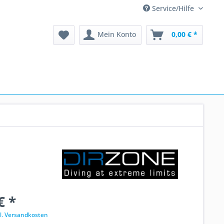
Service/Hilfe
Mein Konto
0,00 € *
€ *
l. Versandkosten