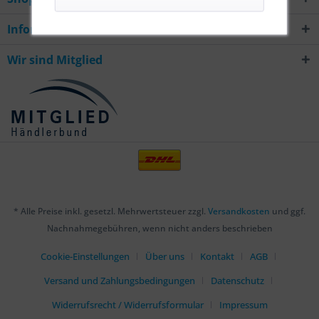
Informationen
Wir sind Mitglied
* Alle Preise inkl. gesetzl. Mehrwertsteuer zzgl.
Versandkosten
und ggf.
Nachnahmegebühren, wenn nicht anders beschrieben
Cookie-Einstellungen
Über uns
Kontakt
AGB
Versand und Zahlungsbedingungen
Datenschutz
Widerrufsrecht / Widerrufsformular
Impressum