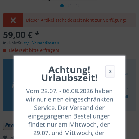
Dieser Artikel steht derzeit nicht zur Verfügung!
59,00 € *
inkl. MwSt.
zzgl. Versandkosten
Lieferzeit bitte erfragen!
Achtung!
Sollte ein Artikel nicht als "Sofort versandfertig" angegeben
X
Urlaubszeit!
sein, gelten in aller Regel die angegebenen Lieferzeiten. Wir
müssen aber darauf hinweisen, daß es aufgrund der
Vom 23.07. - 06.08.2026 haben
angespannten Liefersituation in Ausnahmefällen zu längeren
Wartezeiten kommen kann. Wir informieren Euch in dem Fall
wir nur einen eingeschränkten
umgehend.
Service. Der Versand der
eingegangenen Bestellungen
findet nur am Mittwoch, den
29.07. und Mittwoch, den
Merken
Bewerten