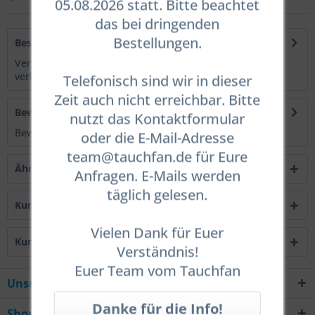
05.08.2026 statt. Bitte beachtet
das bei dringenden
Bestellungen.
Beschreibung
Verschiebt das Massenzentrum weiter nach unten und
verbessert so den Trimm. Wird zwischen...
mehr
Telefonisch sind wir in dieser
Zeit auch nicht erreichbar. Bitte
Bewertungen
0
nutzt das Kontaktformular
Bewertungen lesen, schreiben und diskutieren...
mehr
oder die E-Mail-Adresse
team@tauchfan.de für Eure
Ähnliche Artikel
Anfragen. E-Mails werden
täglich gelesen.
Kunden kauften auch
Vielen Dank für Euer
Kunden haben sich ebenfalls angesehen
Verständnis!
Euer Team vom Tauchfan
Unsere Hotline
Shop Service