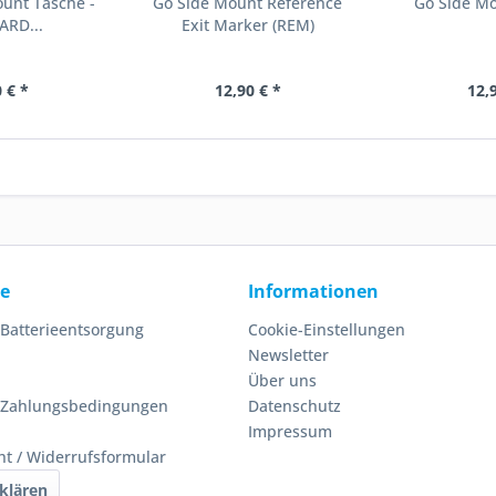
unt Tasche -
Go Side Mount Reference
Go Side Mo
ARD...
Exit Marker (REM)
 € *
12,90 € *
12,
ce
Informationen
 Batterieentsorgung
Cookie-Einstellungen
Newsletter
Über uns
 Zahlungsbedingungen
Datenschutz
Impressum
ht / Widerrufsformular
klären