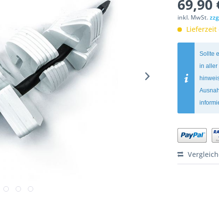
69,90 
inkl. MwSt.
zzg
Lieferzeit
Sollte 
in alle
hinweis
Ausnah
inform
Vergleic