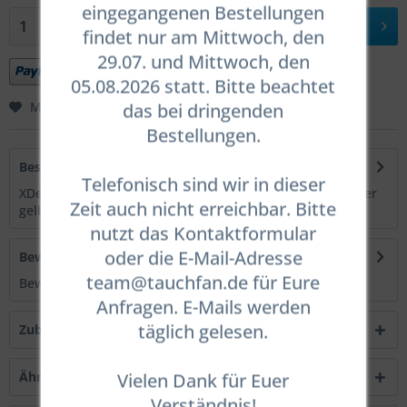
eingegangenen Bestellungen
In den
Warenkorb
findet nur am Mittwoch, den
29.07. und Mittwoch, den
05.08.2026 statt. Bitte beachtet
Merken
das bei dringenden
Bewerten
Bestellungen.
Beschreibung
Telefonisch sind wir in dieser
XDeep Signalboje 140cm geschlossen Erhältlich in rot oder
Zeit auch nicht erreichbar. Bitte
gelb. Angaben gem. GPSR:...
mehr
nutzt das Kontaktformular
oder die E-Mail-Adresse
Bewertungen
0
team@tauchfan.de für Eure
Bewertungen lesen, schreiben und diskutieren...
mehr
Anfragen. E-Mails werden
täglich gelesen.
Zubehör
1
Ähnliche Artikel
Vielen Dank für Euer
Verständnis!