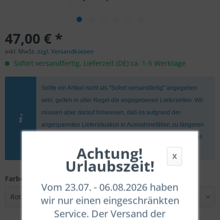
47,00 € *
inkl. MwSt.
zzgl. Versandkosten
Sofort versandfertig, Lieferzeit (DE) ca. 1-5 Werktage
Sollte ein Artikel nicht als "Sofort versandfertig" angegeben
sein, gelten in aller Regel die angegebenen Lieferzeiten. Wir
müssen aber darauf hinweisen, daß es aufgrund der
angespannten Liefersituation in Ausnahmefällen zu längeren
Wartezeiten kommen kann. Wir informieren Euch in dem Fall
Achtung!
umgehend.
X
Urlaubszeit!
Farbe:
Vom 23.07. - 06.08.2026 haben
wir nur einen eingeschränkten
Service. Der Versand der