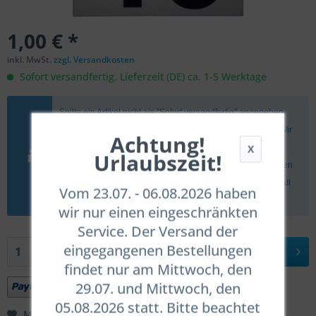
1,00 € *
inkl. MwSt.
zzgl. Versandkosten
Sofort versandfertig, Lieferzeit (DE) ca. 1-5 Werktage
Sollte ein Artikel nicht als "Sofort versandfertig" angegeben
sein, gelten in aller Regel die angegebenen Lieferzeiten. Wir
Achtung!
X
müssen aber darauf hinweisen, daß es aufgrund der
Urlaubszeit!
angespannten Liefersituation in Ausnahmefällen zu längeren
Wartezeiten kommen kann. Wir informieren Euch in dem Fall
Vom 23.07. - 06.08.2026 haben
umgehend.
wir nur einen eingeschränkten
Service. Der Versand der
eingegangenen Bestellungen
In den
Warenkorb
findet nur am Mittwoch, den
29.07. und Mittwoch, den
05.08.2026 statt. Bitte beachtet
Merken
Bewerten