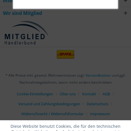
Informationen
Wir sind Mitglied
* Alle Preise inkl. gesetzl. Mehrwertsteuer zzgl.
Versandkosten
und ggf.
Nachnahmegebühren, wenn nicht anders beschrieben
Cookie-Einstellungen
Über uns
Kontakt
AGB
Versand und Zahlungsbedingungen
Datenschutz
Widerrufsrecht / Widerrufsformular
Impressum
Realisiert mit Shopware
Diese Website benutzt Cookies, die für den technischen