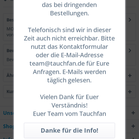
das bei dringenden
Bestellungen.
Beschreibung
Telefonisch sind wir in dieser
MOD Aufkleber werden zur eindeutigen Kennzeichnung
von Zusatzflaschen (Stages) genutzt und geben...
mehr
Zeit auch nicht erreichbar. Bitte
nutzt das Kontaktformular
Bewertungen
0
oder die E-Mail-Adresse
Bewertungen lesen, schreiben und diskutieren...
mehr
team@tauchfan.de für Eure
Anfragen. E-Mails werden
Ähnliche Artikel
täglich gelesen.
Kunden kauften auch
Vielen Dank für Euer
Verständnis!
Euer Team vom Tauchfan
Unsere Hotline
Shop Service