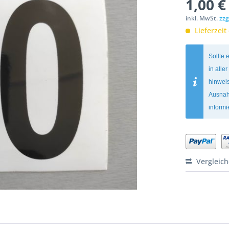
1,00 €
inkl. MwSt.
zzg
Lieferzeit
Sollte 
in alle
hinweis
Ausnah
inform
Vergleic