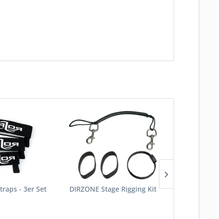
traps - 3er Set
DIRZONE Stage Rigging Kit
ARGON 
Backplate 