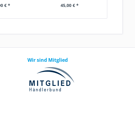
Inha
00 € *
45,00 € *
39
Wir sind Mitglied