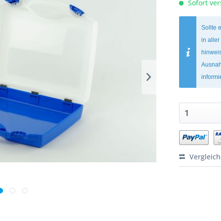
Sofort ver
Sollte 
in alle
hinweis
Ausnah
inform
Vergleic