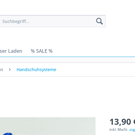
ser Laden
% SALE %
en
Handschuhsysteme
13,90 
inkl. MwSt.
zzg