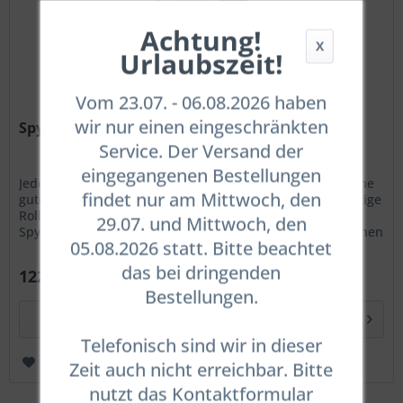
Achtung!
X
Urlaubszeit!
Vom 23.07. - 06.08.2026 haben
wir nur einen eingeschränkten
Spyder Kopfhaube K01 - 8mm
Service. Der Versand der
eingegangenen Bestellungen
Jeder Taucher lernt bereits im Grundkurs, wie wichtig eine
findet nur am Mittwoch, den
gute Wärmeisolierung beim Tauchen ist und welch wichtige
Rolle dabei die Isolation des Kopfbereiches spielt. Die
29.07. und Mittwoch, den
Spyder K01 Kopfhauben sind aus einem besonders weichen
05.08.2026 statt. Bitte beachtet
und...
das bei dringenden
122,00 € *
Bestellungen.
Details
Telefonisch sind wir in dieser
Merken
Zeit auch nicht erreichbar. Bitte
nutzt das Kontaktformular