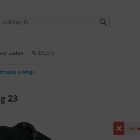
ser Laden
% SALE %
arnesses & Wings
g 23
Dieser