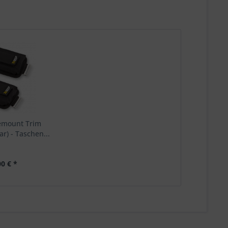
emount Trim
ar) - Taschen...
00 € *