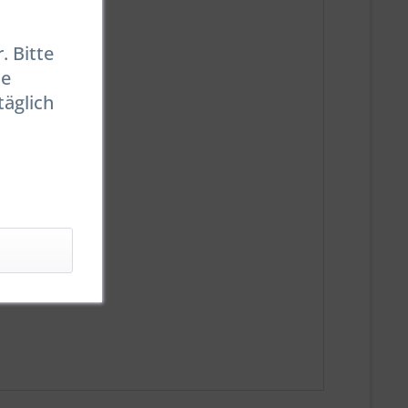
. Bitte
se
täglich