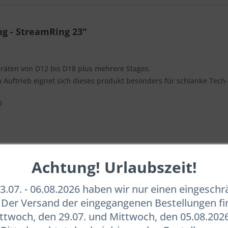
g - StreamRing 23"
äten von D12 bis D18 plus mehrere Stages.
 Auftrieb eignet sich dieses produkt besonders für schlanke Tech
0
Achtung! Urlaubszeit!
.07. - 06.08.2026 haben wir nur einen eingesch
. Der Versand der eingegangenen Bestellungen fi
twoch, den 29.07. und Mittwoch, den 05.08.2026
s und Schnellablass, stabilerer Faltenschlauch, einfacher zu wart