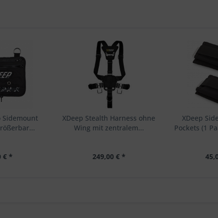
o Sidemount
XDeep Stealth Harness ohne
XDeep Sid
rößerbar...
Wing mit zentralem...
Pockets (1 Pa
 € *
249,00 € *
45,