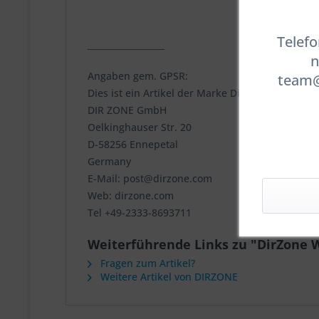
Telefo
__________________
n
Angaben gem. GPSR:
team@t
Dies ist ein Artikel der Marke DirZone
DIR ZONE GmbH
Oelkinghauser Str. 20
D-58256 Ennepetal
Germany
E-Mail: post@dirzone.com
Web: dirzone.com
Tel +49-2333-8693711
Weiterführende Links zu "DirZone W
Fragen zum Artikel?
Weitere Artikel von DIRZONE