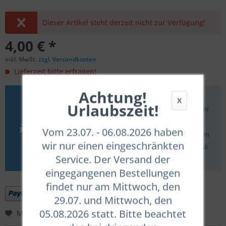
Dieser Artikel steht derzeit nicht zur Verfügung!
4,00 € *
inkl. MwSt.
zzgl. Versandkosten
Lieferzeit bitte erfragen!
Achtung!
Sollte ein Artikel nicht als "Sofort versandfertig" angegeben
X
Urlaubszeit!
sein, gelten in aller Regel die angegebenen Lieferzeiten. Wir
müssen aber darauf hinweisen, daß es aufgrund der
Vom 23.07. - 06.08.2026 haben
angespannten Liefersituation in Ausnahmefällen zu längeren
wir nur einen eingeschränkten
Wartezeiten kommen kann. Wir informieren Euch in dem Fall
Service. Der Versand der
umgehend.
eingegangenen Bestellungen
findet nur am Mittwoch, den
29.07. und Mittwoch, den
05.08.2026 statt. Bitte beachtet
Merken
Bewerten