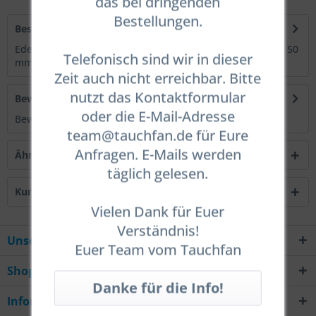
das bei dringenden
Bestellungen.
Beschreibung
Edelstahl D-Ring für Gurtband. 5mm stark, Durchmesser 50
Telefonisch sind wir in dieser
mm Höhe 50 mm verschweißte Naht,...
mehr
Zeit auch nicht erreichbar. Bitte
nutzt das Kontaktformular
Bewertungen
0
oder die E-Mail-Adresse
Bewertungen lesen, schreiben und diskutieren...
mehr
team@tauchfan.de für Eure
Anfragen. E-Mails werden
Ähnliche Artikel
täglich gelesen.
Kunden kauften auch
Vielen Dank für Euer
Verständnis!
Unsere Hotline
Euer Team vom Tauchfan
Shop Service
Informationen