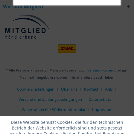
Wir sind Mitglied
* Alle Preise inkl. gesetzl. Mehrwertsteuer zzgl.
Versandkosten
und ggf.
Nachnahmegebühren, wenn nicht anders beschrieben
Cookie-Einstellungen
Über uns
Kontakt
AGB
Versand und Zahlungsbedingungen
Datenschutz
Widerrufsrecht / Widerrufsformular
Impressum
Realisiert mit Shopware
Diese Website benutzt Cookies, die für den technischen
Betrieb der Website erforderlich sind und stets gesetzt
werden. Andere Cookies, die den Komfort bei Benutzung