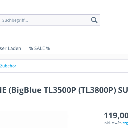
ser Laden
% SALE %
Zubehör
 (BigBlue TL3500P (TL3800P) S
119,00
inkl. MwSt.
zzg