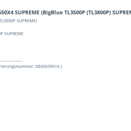
650X4 SUPREME (BigBlue TL3500P (TL3800P) SUPRE
(TL3500P SUPREME)
00P SUPREME
_____________
rierungsnummer: DE65039510 }