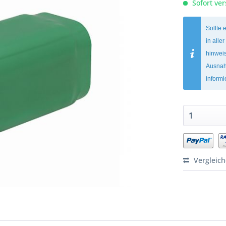
Sofort ver
Sollte 
in alle
hinweis
Ausnah
inform
Vergleic