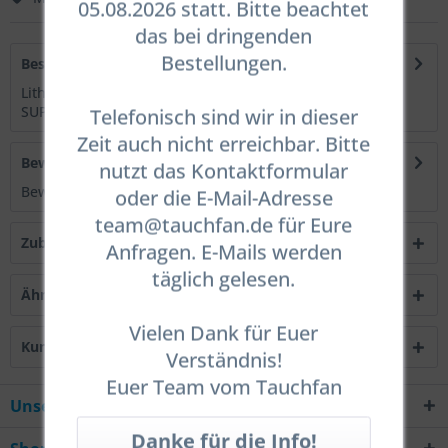
05.08.2026 statt. Bitte beachtet
das bei dringenden
Bestellungen.
Beschreibung
Lithium-Ionen Akku BATCELL18650X4SUPREME (TL3500P
SUPREME) Akku für folgende BigBlue...
mehr
Telefonisch sind wir in dieser
Zeit auch nicht erreichbar. Bitte
Bewertungen
0
nutzt das Kontaktformular
Bewertungen lesen, schreiben und diskutieren...
mehr
oder die E-Mail-Adresse
team@tauchfan.de für Eure
Zubehör
1
Anfragen. E-Mails werden
täglich gelesen.
Ähnliche Artikel
Vielen Dank für Euer
Kunden haben sich ebenfalls angesehen
Verständnis!
Euer Team vom Tauchfan
Unsere Hotline