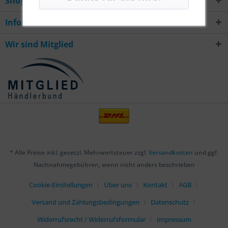
Shop Service
Informationen
Wir sind Mitglied
* Alle Preise inkl. gesetzl. Mehrwertsteuer zzgl.
Versandkosten
und ggf.
Nachnahmegebühren, wenn nicht anders beschrieben
Cookie-Einstellungen
Über uns
Kontakt
AGB
Versand und Zahlungsbedingungen
Datenschutz
Widerrufsrecht / Widerrufsformular
Impressum