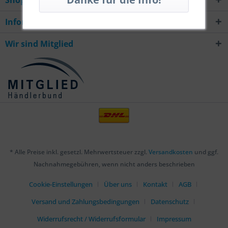
Shop Service
Informationen
Wir sind Mitglied
* Alle Preise inkl. gesetzl. Mehrwertsteuer zzgl.
Versandkosten
und ggf.
Nachnahmegebühren, wenn nicht anders beschrieben
Cookie-Einstellungen
Über uns
Kontakt
AGB
Versand und Zahlungsbedingungen
Datenschutz
Widerrufsrecht / Widerrufsformular
Impressum