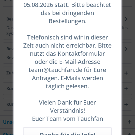
05.08.2026 statt. Bitte beachtet
das bei dringenden
Beschreibung
Bestellungen.
Das Razor 4 Side Mount System ist ein komplett integriertes
System und der Nachfolger der...
mehr
Telefonisch sind wir in dieser
Zeit auch nicht erreichbar. Bitte
Bewertungen
0
nutzt das Kontaktformular
Bewertungen lesen, schreiben und diskutieren...
mehr
oder die E-Mail-Adresse
team@tauchfan.de für Eure
Zubehör
3
Anfragen. E-Mails werden
täglich gelesen.
Kunden kauften auch
Vielen Dank für Euer
Kunden haben sich ebenfalls angesehen
Verständnis!
Euer Team vom Tauchfan
Unsere Hotline