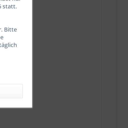
 statt.
. Bitte
se
täglich