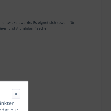
n entwickelt wurde. Es eignet sich sowohl für
zügen und Aluminiumflaschen.
X
ränkten
ndet nur