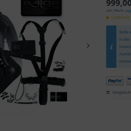
999,00
inkl. MwSt.
zzg
Lieferzeit
Sollte 
in alle
hinweis
Ausnah
inform
Vergleic