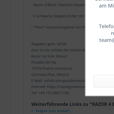
am Mit
• Razor 4 Black Titanium Expandable Pouch
• 2 schwarze Doppel-Ender mit Razor-Logo für d
Telefo
• *Neu* Verpackungsbox mit Razor-Logo
n
team@t
Angaben gem. GPSR:
Dies ist ein Artikel der Marke RAZOR
Razor Go Side Mount
Privada Xel-Ha
77710 Puerto Aventuras
Quintana Roo, Mexico
E-Mail: info@razorgosidemount.com
Internet: https://razorgosidemount.com
Tel: +49 176 68671108
Weiterführende Links zu "RAZOR 
Fragen zum Artikel?