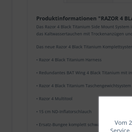
Produktinformationen "RAZOR 4 B
Das Razor 4 Black Titanium Side Mount System is
das Kaltwassertauchen mit Trockenanzügen und
Das neue Razor 4 Black Titanium Komplettsyst
• Razor 4 Black Titanium Harness
• Redundantes BAT Wing 4 Black Titanium mit i
• Razor 4 Black Titanium Taschengewichtsystem
• Razor 4 Multitool
• 15 cm ND-Inflatorschlauch
Vom 23
• Ersatz-Bungee komplett schwarz
Service