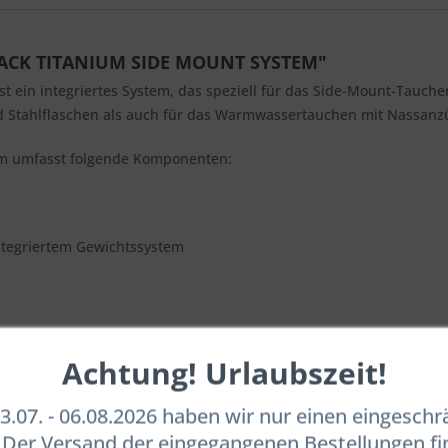
LACK TITANIUM SIDE MOUNT SYSTEM"
t ein integriertes System, das speziell für das Side-Mount-Tauche
 Stahlflaschen als auch für das Warmwassertauchen mit Nassan
em umfasst folgende Komponenten:
ntegriertem Gewichtssystem
Achtung! Urlaubszeit!
.07. - 06.08.2026 haben wir nur einen eingesch
. Der Versand der eingegangenen Bestellungen fi