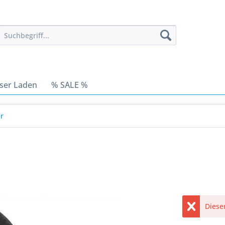
ser Laden
% SALE %
r
Dieser