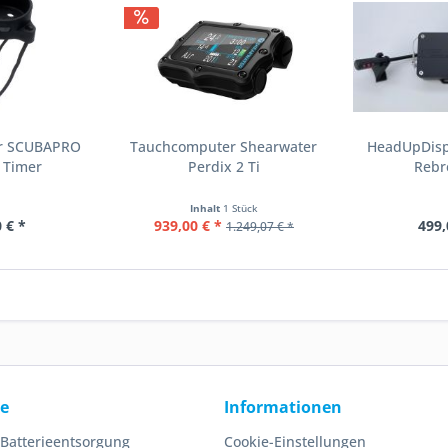
ür SCUBAPRO
Tauchcomputer Shearwater
HeadUpDispl
 Timer
Perdix 2 Ti
Rebr
Inhalt
1 Stück
 € *
939,00 € *
499,
1.249,07 € *
ce
Informationen
 Batterieentsorgung
Cookie-Einstellungen