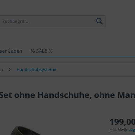
ser Laden
% SALE %
en
Handschuhsysteme
s-Set ohne Handschuhe, ohne Ma
199,00
inkl. MwSt.
zzg