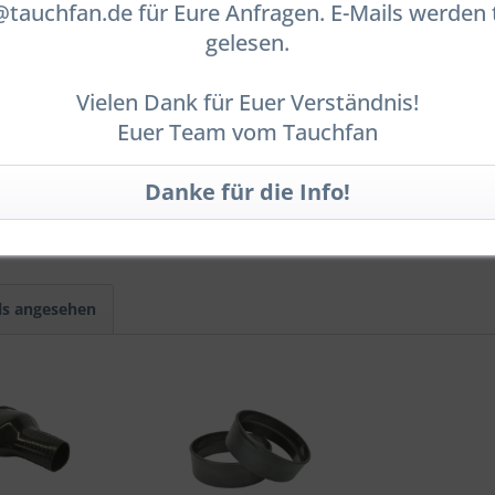
auchfan.de für Eure Anfragen. E-Mails werden 
Antares- / QCS Oval- /
Quick Cuff-
System
gelesen.
Vielen Dank für Euer Verständnis!
Euer Team vom Tauchfan
ystem 90 - Basis-Set ohne Handschuhe, ohne Man
ls angesehen