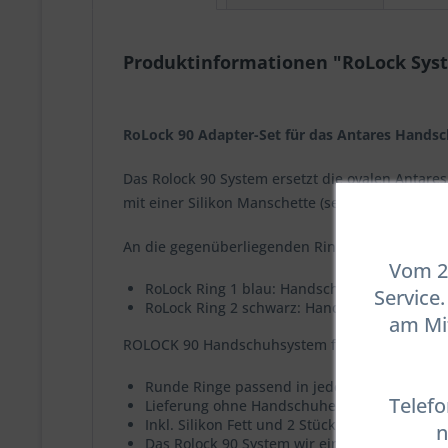
Produktinformationen "RoLock Syst
RoLock 90 Adapter-Set für das Antares Handsc
Das Rolock 90 System ersetzt die ovalen Antar
mit einer Silikon Manschette (sepatat zu bestel
An die gegenüberliegenden Ringe werden Troc
Vom 23
RoLock Ring 1 blau: Handschuhe mit festem I
Service
RoLock Ring 2 schwarz: Handschuhe mit fest
am Mit
ROLOCK 90 Handschuhsystem für Antares Featu
Runde Ringe passend in jeden Anzug, welcher
Telefo
Lieferung ohne Handschuhe und Manschett
Inkl. Silikon Fett und 2 Stück O-Ringe
n
Das Rolock 90 System wir einfach anstatt d