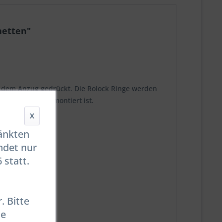
hetten"
s dem Anzug gedrückt. Die Rolock Ringe werden
 fest im Anzug montiert ist.
X
ränkten
ndet nur
 statt.
. Bitte
se