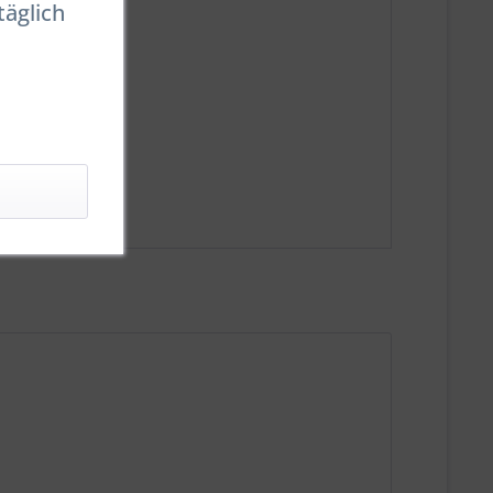
täglich
schetten"