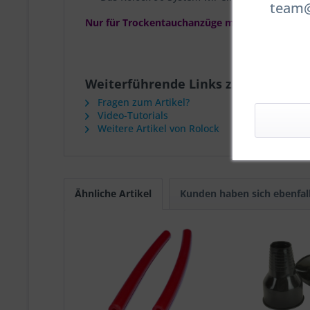
team@t
Nur für Trockentauchanzüge mit vorhandenem 
Weiterführende Links zu "RoLock S
Fragen zum Artikel?
Video-Tutorials
Weitere Artikel von Rolock
Ähnliche Artikel
Kunden haben sich ebenfal