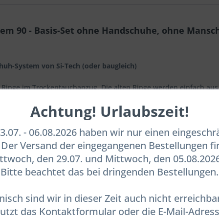
em 90 - Basis-Set ohne Handschuhe, ohne Mansc
huh-System von Si-Tech (oder baugleich)
es Ringe im Trockentauchanzug. Die alten Ringe werden einfach au
len) versehen und in die Aufnahme des PU-Ringes gedrückt, welcher
Achtung! Urlaubszeit!
kenhandschuhe die montiert und zwar:
.07. - 06.08.2026 haben wir nur einen eingesch
nnenfutter, Gr. M
. Der Versand der eingegangenen Bestellungen fi
em Innenfutter Gr. L/XL
twoch, den 29.07. und Mittwoch, den 05.08.2026
res:
Bitte beachtet das bei dringenden Bestellungen.
 mit dem Si-Tech Antares System ausgestattet ist
nisch sind wir in dieser Zeit auch nicht erreichbar
en
utzt das Kontaktformular oder die E-Mail-Adres
em Antares Systems in die Aufnahme gedrückt