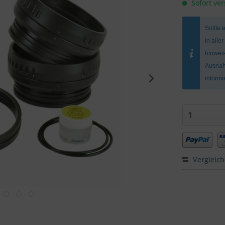
Sofort ver
Sollte 
in alle
hinweis
Ausnah
inform
Vergleic