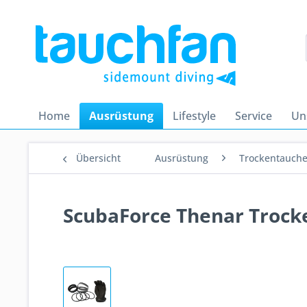
Home
Ausrüstung
Lifestyle
Service
Un
Übersicht
Ausrüstung
Trockentauch
ScubaForce Thenar Troc