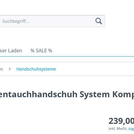
ser Laden
% SALE %
en
Handschuhsysteme
kentauchhandschuh System Komp
239,00
inkl. MwSt.
zzg