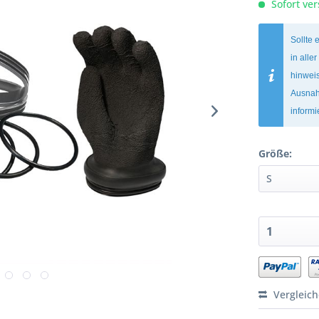
Sofort ver
Sollte 
in alle
hinweis
Ausnah
inform
Größe:
Vergleic