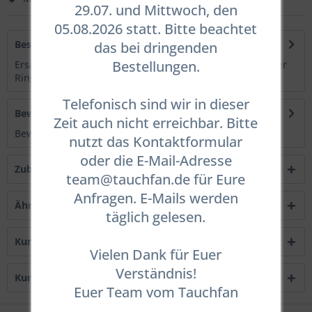
29.07. und Mittwoch, den
05.08.2026 statt. Bitte beachtet
Beschreibung
das bei dringenden
Bestellungen.
Ersatzteil: Thenar O-Ring für Heavy Duty Manschetten Der
Ring mit einem geringeren...
mehr
Telefonisch sind wir in dieser
Bewertungen
0
Zeit auch nicht erreichbar. Bitte
Bewertungen lesen, schreiben und diskutieren...
mehr
nutzt das Kontaktformular
oder die E-Mail-Adresse
Zubehör
1
team@tauchfan.de für Eure
Anfragen. E-Mails werden
Ähnliche Artikel
täglich gelesen.
Kunden kauften auch
Vielen Dank für Euer
Verständnis!
Kunden haben sich ebenfalls angesehen
Euer Team vom Tauchfan