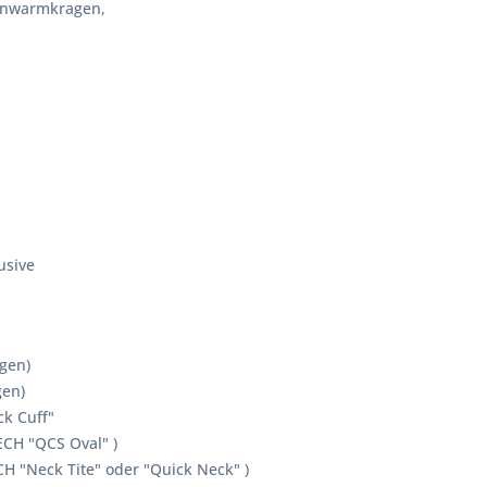
enwarmkragen,
usive
n (ohne Wärmekragen)
n (inkl. Wärmekragen)
t Ringsystem SI-TECH "Quick 
ystem SI-TECH "QCS Oval" )
I-TECH "Neck Tite" oder "Quick Neck" )