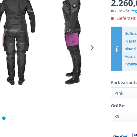
2.260,
inkl. MwSt.
zzg
Lieferzeit 
Sollte 
in alle
hinweis
Ausnah
inform
Farbvariant
Größe: