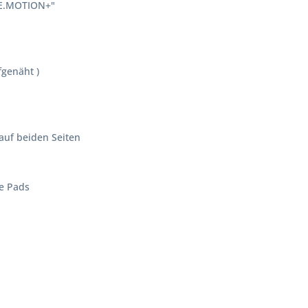
rt Seals" an "E.MOTION+"
 "Smart Seals"
pfhaube
LE HOOD, 2x5mm"
Velcro oder aufgenäht )
stalliert )
talliert )
"RockBoots"
ZipPocket auf beiden Seiten
rbe - Pauschal
reis "FlexSoles"
nee Pads