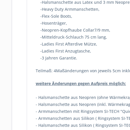
-Halsmanschette aus Latex und 3 mm Neopr
-Heavy Duty Armmanschetten,
-Flex-Sole Boots,
-Hosenträger,
-Neopren-Kopfhaube Collar7/9 mm,
-Mitteldruck-Schlauch 75 cm lang,
-Ladies First Afterdive Mütze,
-Ladies First Anzugtasche,
-3 Jahren Garantie.
Teilmaß: 4Maßänderungen von jeweils 5cm inkl
weitere Änderungen gegen Aufpreis möglich:
- Halsmanschette aus Neopre
- Halsmanschette aus Neopre
- Armmanschetten mi
- Armmanschetten aus Silikon ( Rings
- Halsmanschette aus Silikon ( Ringsystem S