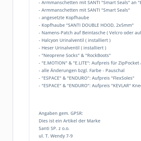
- Armmanschetten mit SANTI "Sma
- Armmanschetten mit SANTI
- angesetzte Ko
- Kopfhaube "SANTI DOUB
- Namens-Patch auf Beintasche ( 
- Halcyon Urinalventil ( in
- Heser Urinalventil ( ins
- "Neoprene Socks" & 
- "E.MOTION" & "E.LITE": Aufpreis für 
- alle Änderungen bzgl. Fa
- "ESPACE" & "ENDURO": Aufp
- "ESPACE" & "ENDURO": Aufpreis "KEVLAR" K
Angaben gem. GPSR:
Dies ist ein Artikel der Marke
Santi SP. z o.o.
ul. T. Wendy 7-9