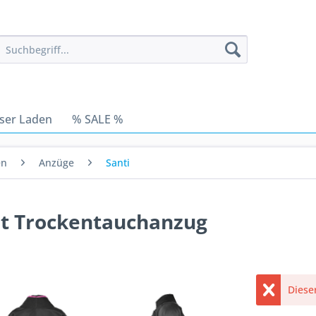
ser Laden
% SALE %
en
Anzüge
Santi
rst Trockentauchanzug
Dieser