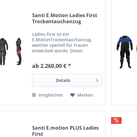
Santi E.Motion Ladies First
Trockentauchanzug
Ladies First ist ein
E.MotionTrockentauchanzug,
welcher speziell für Frauen
entwickelt wurde. Dieser
Trockentauchanzug ist sehr
leicht, robust und
ab 2.260,00 € *
außergewöhlich dicht dank dem
für SANTI entwickelten Gewebe
Ripstop, welches sehr leicht,...
Details
Vergleichen
Merken
Santi E.motion PLUS Ladies
First