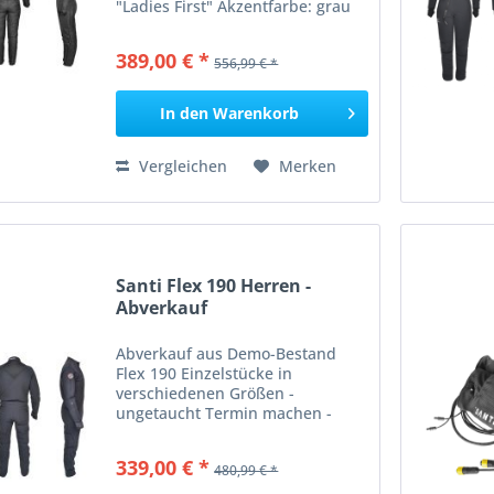
"Ladies First" Akzentfarbe: grau
Termin machen - anprobieren -
mitnehmen Der Ladies First
389,00 € *
556,99 € *
Unterzieher im großartigen,
femininen Design basiert auf...
In den
Warenkorb
Vergleichen
Merken
Santi Flex 190 Herren -
Abverkauf
Abverkauf aus Demo-Bestand
Flex 190 Einzelstücke in
verschiedenen Größen -
ungetaucht Termin machen -
anprobieren - mitnehmen Wenn
Sie in Gewässern von 7 bis 14°C
339,00 € *
480,99 € *
tauchen und eine
Tauchausrüstung mit geringem