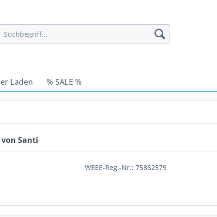
er Laden
% SALE %
 von Santi
WEEE-Reg.-Nr.: 75862579