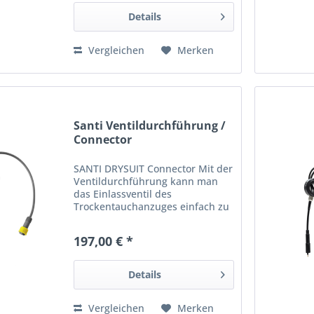
Volumen suchen, haben wir...
Details
Vergleichen
Merken
Santi Ventildurchführung /
Connector
SANTI DRYSUIT Connector Mit der
Ventildurchführung kann man
das Einlassventil des
Trockentauchanzuges einfach zu
einer Anzugdurchführung für ein
Heizsystem/eine Heizweste
197,00 € *
umbauen. Damit wird z.B. die
Heizweste im Trockentauchanzug
mit...
Details
Vergleichen
Merken