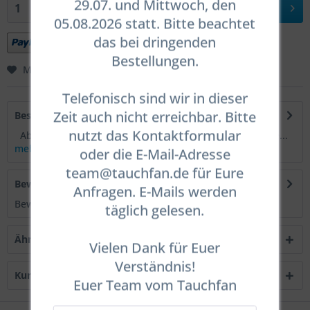
29.07. und Mittwoch, den
In den
Warenkorb
05.08.2026 statt. Bitte beachtet
das bei dringenden
Bestellungen.
Merken
Bewerten
Telefonisch sind wir in dieser
Zeit auch nicht erreichbar. Bitte
Beschreibung
nutzt das Kontaktformular
Abverkauf aus Demo-Bestand Flex 190 Einzelstücke...
mehr
oder die E-Mail-Adresse
team@tauchfan.de für Eure
Bewertungen
0
Anfragen. E-Mails werden
Bewertungen lesen, schreiben und diskutieren...
mehr
täglich gelesen.
Ähnliche Artikel
Vielen Dank für Euer
Verständnis!
Kunden haben sich ebenfalls angesehen
Euer Team vom Tauchfan