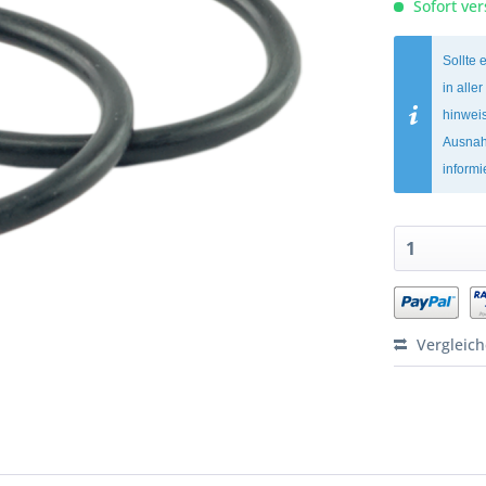
Sofort ver
Sollte 
in alle
hinweis
Ausnah
inform
Vergleic