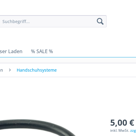
ser Laden
% SALE %
en
Handschuhsysteme
5,00 €
inkl. MwSt.
zzg