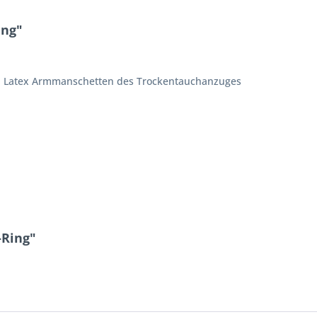
ing"
an Latex Armmanschetten des Trockentauchanzuges
-Ring"