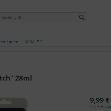
ser Laden
% SALE %
tch" 28ml
9,99 €
inkl. MwSt.
zzg