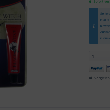
Sofort ver
Sollte 
in alle
hinweis
Ausnah
inform
Vergleic