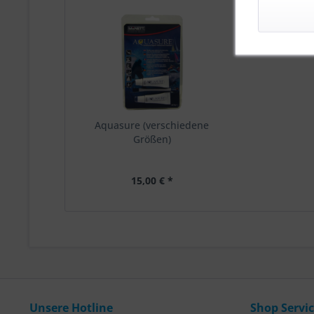
Aquasure (verschiedene
Größen)
15,00 € *
Unsere Hotline
Shop Servi