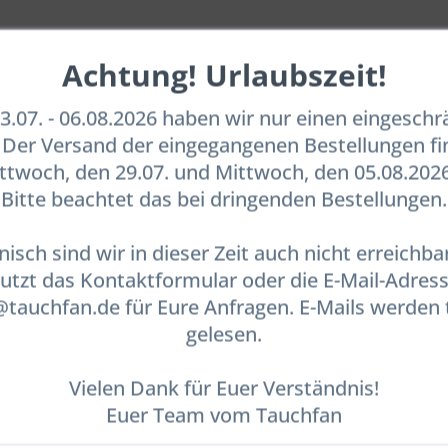
ber "Black Witch" 28ml"
Achtung! Urlaubszeit!
.07. - 06.08.2026 haben wir nur einen eingesch
ür schnelle Reparaturen (bis zu einer Stunde) an gerissenem und 
ander geklebt ist. Black Witch eignet sich auch für Hals- und Ar
. Der Versand der eingegangenen Bestellungen fi
schnelle Reparatur nötig ist oder wenn stark abgenutzte Stellen, w
twoch, den 29.07. und Mittwoch, den 05.08.2026
 Sie den McNett Aquasure Kleber.
Bitte beachtet das bei dringenden Bestellungen.
nisch sind wir in dieser Zeit auch nicht erreichbar
utzt das Kontaktformular oder die E-Mail-Adres
leber "Black Witch" 28ml"
auchfan.de für Eure Anfragen. E-Mails werden 
gelesen.
Vielen Dank für Euer Verständnis!
Euer Team vom Tauchfan