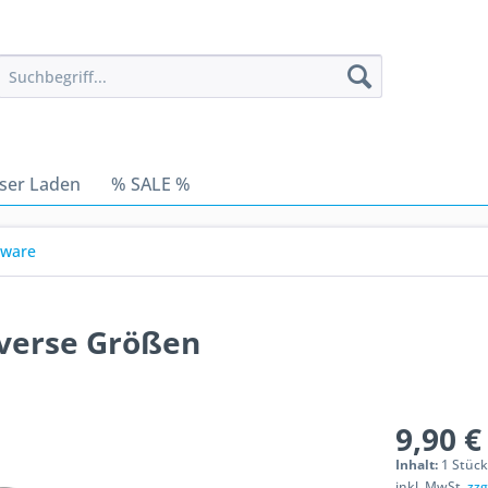
ser Laden
% SALE %
dware
iverse Größen
9,90 €
Inhalt:
1 Stüc
inkl. MwSt.
zzg