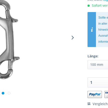
Sofort ver
Sollte 
in alle
hinweis
Ausnah
inform
Länge:
Vergleic