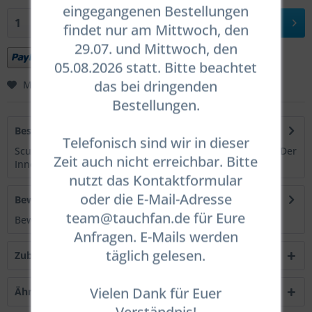
eingegangenen Bestellungen
In den
Warenkorb
findet nur am Mittwoch, den
29.07. und Mittwoch, den
05.08.2026 statt. Bitte beachtet
das bei dringenden
Merken
Bewerten
Bestellungen.
Beschreibung
Telefonisch sind wir in dieser
Scubaforce Innenhandschuh, Fleece Handschuh Thenar Der
Zeit auch nicht erreichbar. Bitte
Innehandschuh auf Fleece für das...
mehr
nutzt das Kontaktformular
oder die E-Mail-Adresse
Bewertungen
0
team@tauchfan.de für Eure
Bewertungen lesen, schreiben und diskutieren...
mehr
Anfragen. E-Mails werden
täglich gelesen.
Zubehör
1
Vielen Dank für Euer
Ähnliche Artikel
Verständnis!