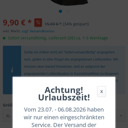
9,90 € *
15,00 € *
(34% gespart)
inkl. MwSt.
zzgl. Versandkosten
Sofort versandfertig, Lieferzeit (DE) ca. 1-5 Werktage
Sollte ein Artikel nicht als "Sofort versandfertig" angegeben
sein, gelten in aller Regel die angegebenen Lieferzeiten. Wir
müssen aber darauf hinweisen, daß es aufgrund der
angespannten Liefersituation in Ausnahmefällen zu längeren
Wartezeiten kommen kann. Wir informieren Euch in dem Fall
Achtung!
umgehend.
X
Urlaubszeit!
Größe:
Vom 23.07. - 06.08.2026 haben
wir nur einen eingeschränkten
Service. Der Versand der