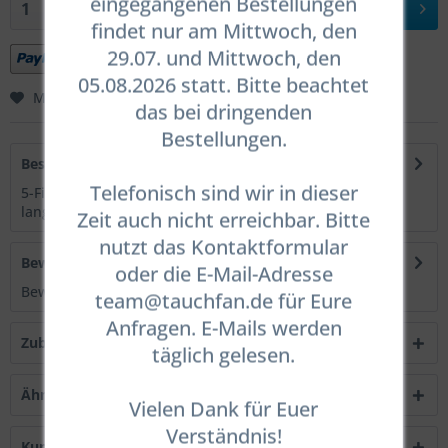
eingegangenen Bestellungen
In den
Warenkorb
findet nur am Mittwoch, den
29.07. und Mittwoch, den
05.08.2026 statt. Bitte beachtet
Merken
Bewerten
das bei dringenden
Bestellungen.
Beschreibung
Telefonisch sind wir in dieser
5-Finger Trockenhandschuhe offen für Ringsystem
langlebige und flexibel robuste Oberfläche...
mehr
Zeit auch nicht erreichbar. Bitte
nutzt das Kontaktformular
Bewertungen
0
oder die E-Mail-Adresse
Bewertungen lesen, schreiben und diskutieren...
mehr
team@tauchfan.de für Eure
Anfragen. E-Mails werden
Zubehör
3
täglich gelesen.
Ähnliche Artikel
Vielen Dank für Euer
Verständnis!
Kunden kauften auch