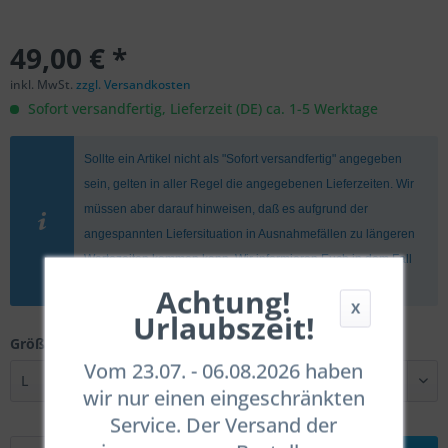
49,00 € *
inkl. MwSt.
zzgl. Versandkosten
Sofort versandfertig, Lieferzeit (DE) ca. 1-5 Werktage
Sollte ein Artikel nicht als "Sofort versandfertig" angegeben
sein, gelten in aller Regel die angegebenen Lieferzeiten. Wir
müssen aber darauf hinweisen, daß es aufgrund der
angespannten Liefersituation in Ausnahmefällen zu längeren
Wartezeiten kommen kann. Wir informieren Euch in dem Fall
umgehend.
Achtung!
X
Urlaubszeit!
Größe:
Vom 23.07. - 06.08.2026 haben
wir nur einen eingeschränkten
Service. Der Versand der