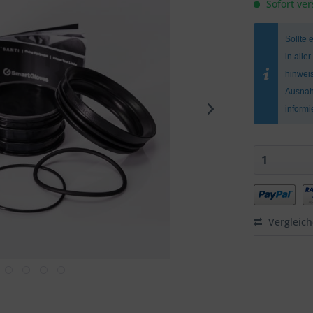
Sofort ver
Sollte 
in alle
hinweis
Ausnah
inform
Vergleic