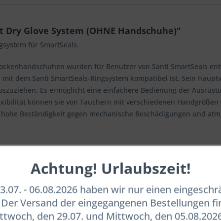
t Dry Glove System (OHNE Handschuhe)"
gsystem für SmartSeals.
ockenhandschuhen wurden für Benutzer von Santi SmartSeals entwi
t dem Santi SmartSeals-Ringsystem kompatibel ist. Sein Hauptvorte
szuziehen. Es ermöglicht eine einfachere Bedienung der Ausrüst
exibilität können sie von Tauchern mit verschiedenen Handgrößen
ne hohe Beständigkeit gegen mechanische Beschädigungen und at
Achtung! Urlaubszeit!
huhe (dünner),
.07. - 06.08.2026 haben wir nur einen eingesch
. Der Versand der eingegangenen Bestellungen fi
n separat bestellt werden.
twoch, den 29.07. und Mittwoch, den 05.08.2026