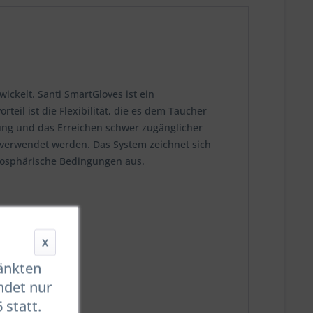
ckelt. Santi SmartGloves ist ein
il ist die Flexibilität, die es dem Taucher
ung und das Erreichen schwer zugänglicher
 verwendet werden. Das System zeichnet sich
mosphärische Bedingungen aus.
X
ränkten
ndet nur
 statt.