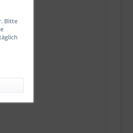
. Bitte
se
täglich