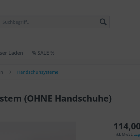
ser Laden
% SALE %
en
Handschuhsysteme
System (OHNE Handschuhe)
114,00
inkl. MwSt.
zzg