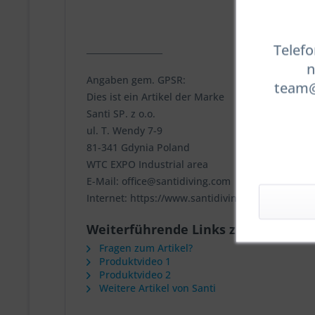
Telefo
__________________
n
Angaben gem. GPSR:
team@t
Dies ist ein Artikel der Marke
Santi SP. z o.o.
ul. T. Wendy 7-9
81-341 Gdynia Poland
WTC EXPO Industrial area
E-Mail: office@santidiving.com
Internet: https://www.santidiving.com
Weiterführende Links zu "SANTI S
Fragen zum Artikel?
Produktvideo 1
Produktvideo 2
Weitere Artikel von Santi