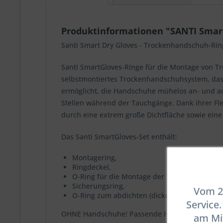
Produktinformationen "SANTI Smar
Santi Smart Dry Gloves - Trockenhandschuh-Rin
Santi SmartGloves-Ringe für die Montage von Tr
selbstmontiertes Trockenhandschuhsystem, das mi
ermöglicht, die Handschuhe mühelos an- und au
Stellen während der Tauchgänge. Dank ihrer Fl
durch eine extrem große Dichtfläche sowie ei
Das Santi SmartGloves-Set enthält:
Montagering,
Ringdeckel,
O-Ring für die Montage der Trocken-Handsc
Sicherungsring,
Vom 23
O-Ring zum abdichten (dicker).
Service
OHNE Handschuhe! Passende Handschuhe müsse
am Mit